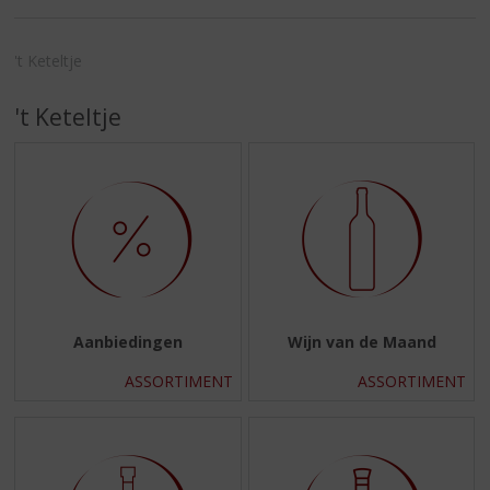
S
p
r
't Keteltje
i
n
't Keteltje
g
n
a
a
r
d
e
n
a
v
Aanbiedingen
Wijn van de Maand
i
g
ASSORTIMENT
ASSORTIMENT
a
t
i
e