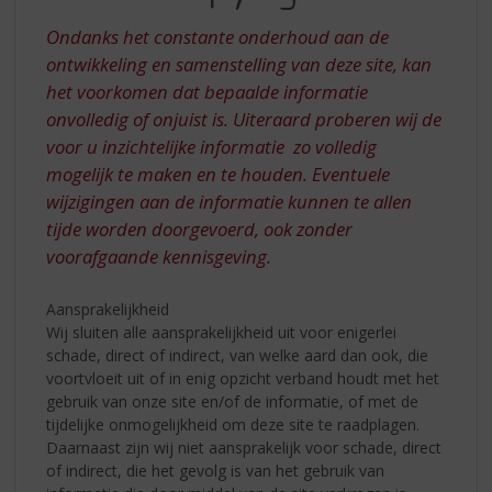
S
p
Ondanks het constante onderhoud aan de
r
ontwikkeling en samenstelling van deze site, kan
i
het voorkomen dat bepaalde informatie
n
onvolledig of onjuist is. Uiteraard proberen wij de
g
n
voor u inzichtelijke informatie zo volledig
a
mogelijk te maken en te houden. Eventuele
a
wijzigingen aan de informatie kunnen te allen
r
tijde worden doorgevoerd, ook zonder
d
voorafgaande kennisgeving.
e
n
a
Aansprakelijkheid
v
Wij sluiten alle aansprakelijkheid uit voor enigerlei
i
schade, direct of indirect, van welke aard dan ook, die
g
voortvloeit uit of in enig opzicht verband houdt met het
a
gebruik van onze site en/of de informatie, of met de
t
tijdelijke onmogelijkheid om deze site te raadplagen.
i
Daarnaast zijn wij niet aansprakelijk voor schade, direct
e
of indirect, die het gevolg is van het gebruik van