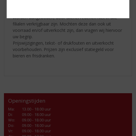
Aanbiedingen
Het kan zijn, dat artikelen die door úw topSlijter aan u
worden aangeboden, door allerlei redenen niet in alle
filialen verkrijgbaar zijn. Mochten deze dan ook uit
voorraad en/of uitverkocht zijn, dan vragen wij hiervoor
uw begrip.
Prijswijzigingen, tekst- of drukfouten en uitverkocht
voorbehouden. Prijzen zijn exclusief statiegeld voor
bieren en frisdranken.
Openingstijden
Ma
:
13.00 - 18.00 uur
Di
:
09.00 - 18.00 uur
Wo
:
09.00 - 18.00 uur
Do
:
09.00 - 18.00 uur
Vr
:
09.00 - 18.00 uur