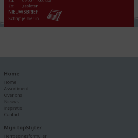
Za
:
09.00 - 17.00 uur
Zo:
gesloten
NIEUWSBRIEF
Schrijf je hier in
Home
Home
Assortiment
Over ons
Nieuws
Inspiratie
Contact
Mijn topSlijter
Herroepingsformulier