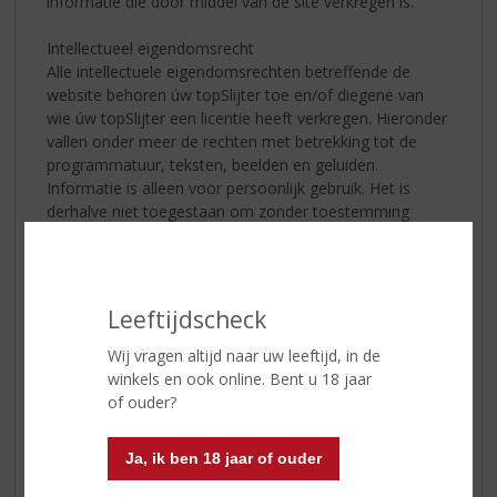
informatie die door middel van de site verkregen is.
Intellectueel eigendomsrecht
Alle intellectuele eigendomsrechten betreffende de
website behoren úw topSlijter toe en/of diegene van
wie úw topSlijter een licentie heeft verkregen. Hieronder
vallen onder meer de rechten met betrekking tot de
programmatuur, teksten, beelden en geluiden.
Informatie is alleen voor persoonlijk gebruik. Het is
derhalve niet toegestaan om zonder toestemming
van úw topSlijter de op de website vermelde informatie
openbaar te maken, te vermenigvuldigen en/of te
bewerken.
Leeftijdscheck
Copyright
Niets uit deze publicatie mag verveelvoudigd en/of
Wij vragen altijd naar uw leeftijd, in de
vermenigvuldigd worden door middel van druk,
winkels en ook online. Bent u 18 jaar
fotokopie, microfilm, diverse digitale technieken,
of ouder?
internet, CD-ROM of op welke andere wijze dan ook,
zonder voorafgaande schriftelijke toestemming van de
Ja, ik ben 18 jaar of ouder
uitgever.