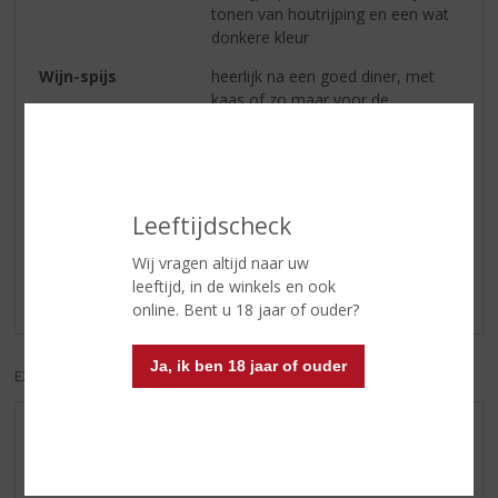
tonen van houtrijping en een wat
donkere kleur
Wijn-spijs
heerlijk na een goed diner, met
kaas of zo maar voor de
gezelligheid
Reviews
Leeftijdscheck
Schrijf een review
Wij vragen altijd naar uw
leeftijd, in de winkels en ook
Er zijn nog geen reviews geplaatst voor dit product
online. Bent u 18 jaar of ouder?
Ja, ik ben 18 jaar of ouder
EXCL. BTW
INCL. BTW
AANBIEDINGEN
WIJN VAN DE MAAND