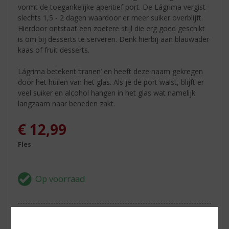
vormt de toegankelijke aperitief port. De Lágrima vergist
slechts 1,5 - 2 dagen waardoor er meer suiker overblijft.
Hierdoor ontstaat een zoetere stijl die erg goed geschikt
is om bij desserts te serveren. Denk hierbij aan blauwader
kaas of fruit desserts.
Lágrima betekent ‘tranen’ en heeft deze naam gekregen
door het huilen van het glas. Als je de port walst, blijft er
veel suiker en alcohol hangen in het glas wat namelijk
langzaam naar beneden zakt.
€
12,99
Fles
ETIKETINFORMATIE