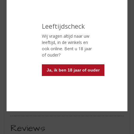
Land van Herkomst
Portugal
Inhoud
75 CL
Leeftijdscheck
Alcoholpercentage
20% vol
Wij vragen altijd naar uw
Soort wijn
Wit
leeftijd, in de winkels en
ook online. Bent u 18 jaar
Kleur
goudgeel
of ouder?
Geur
honing en gedroogde vruchten
Ja, ik ben 18 jaar of ouder
Smaak
zoet, stroperig en fruitig
Afdronk
intens en complex
Wijn-spijs
blauwe kaas en dessert met fruit
Serveertip
tussen 8 - 10 °C.
Reviews