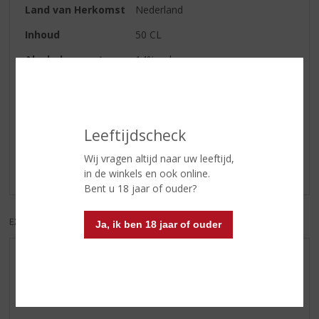
Land van Herkomst
Nederland
Inhoud
50 CL
Alcoholpercentage
14% vol
Reviews
Leeftijdscheck
Schrijf een review
Wij vragen altijd naar uw leeftijd,
Er zijn nog geen reviews geplaatst voor dit product
in de winkels en ook online.
Bent u 18 jaar of ouder?
EXCL. BTW
INCL. BTW
Ja, ik ben 18 jaar of ouder
AANBIEDINGEN
WIJN VAN DE MAAND
WHISKY VAN DE MAAND