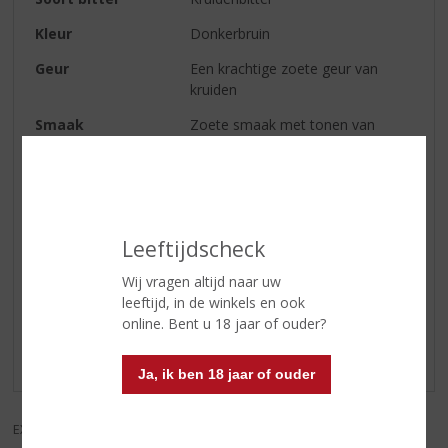
Kleur
Donkerbruin
Geur
Een krachtige zoete geur van
kruiden
Smaak
Zoete smaak met tonen van
kaneel, gember en zelfs
sinaasappel
Afdronk
Lange verwarmende afdronk
Leeftijdscheck
Reviews
Wij vragen altijd naar uw
leeftijd, in de winkels en ook
Schrijf een review
online. Bent u 18 jaar of ouder?
Er zijn nog geen reviews geplaatst voor dit product
Ja, ik ben 18 jaar of ouder
EXCL. BTW
INCL. BTW