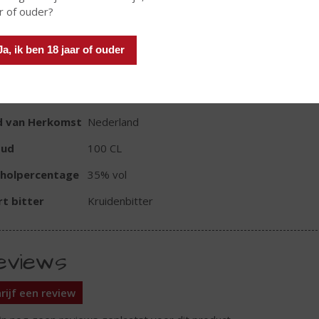
r of ouder?
Ja, ik ben 18 jaar of ouder
TIKETINFORMATIE
d van Herkomst
Nederland
oud
100 CL
oholpercentage
35% vol
t bitter
Kruidenbitter
eviews
rijf een review