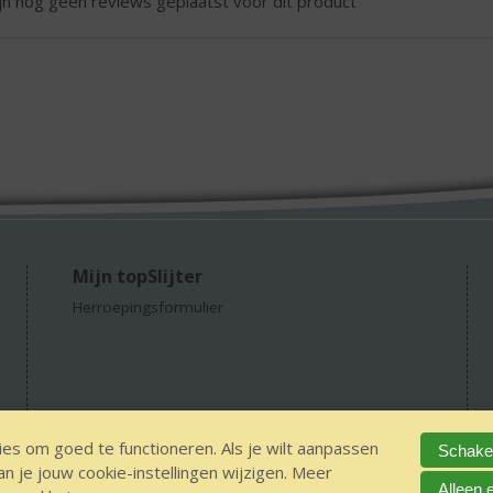
ijn nog geen reviews geplaatst voor dit product
Mijn topSlijter
Herroepingsformulier
es om goed te functioneren. Als je wilt aanpassen
Schakel
 je jouw cookie-instellingen wijzigen. Meer
GEEN 18 GEEN alcohol
IDIN/ITSME
sitemap
Privacy Statement
Dis
Alleen 