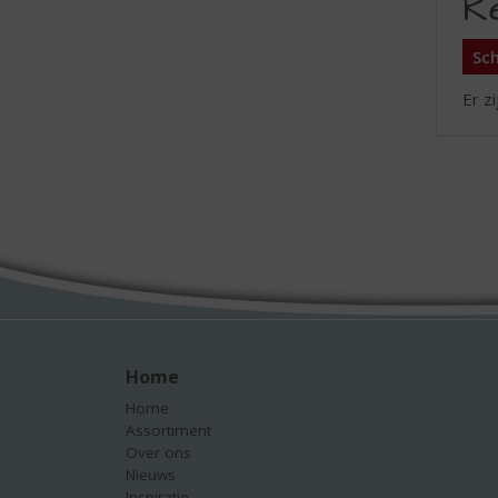
R
Sch
Er z
Home
Home
Assortiment
Over ons
Nieuws
Inspiratie