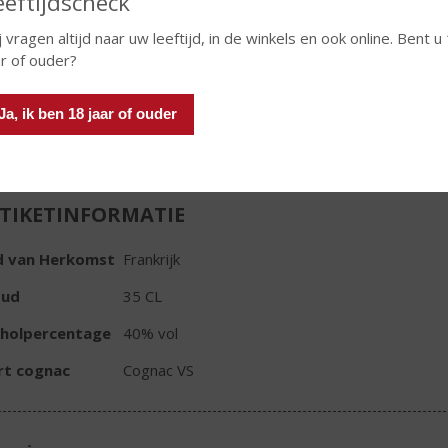
eeftijdscheck
€
20,99
j vragen altijd naar uw leeftijd, in de winkels en ook online. Bent u
Fles
ar of ouder?
Ja, ik ben 18 jaar of ouder
TIKETINFORMATIE
d van Herkomst
Frankrijk
oud
35 CL
oholpercentage
40% vol
rt cognac
Cognac VS