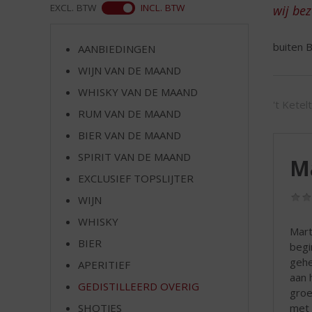
d
ASS
EXCL. BTW
INCL. BTW
wij be
S
p
buiten B
r
AANBIEDINGEN
i
WIJN VAN DE MAAND
n
WHISKY VAN DE MAAND
g
't Ketel
n
RUM VAN DE MAAND
a
BIER VAN DE MAAND
a
r
SPIRIT VAN DE MAAND
Ma
d
EXCLUSIEF TOPSLIJTER
e
WIJN
n
a
WHISKY
Mart
v
BIER
begi
i
gehe
g
APERITIEF
aan 
a
GEDISTILLEERD OVERIG
groe
t
met 
SHOTJES
i