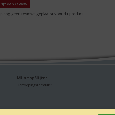
rijf een review
ijn nog geen reviews geplaatst voor dit product
Mijn topSlijter
Herroepingsformulier