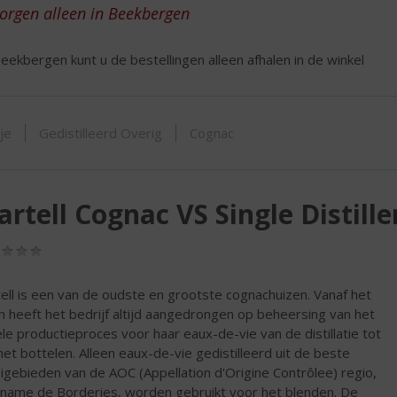
ORTIMENT
zorgen alleen in Beekbergen
eekbergen kunt u de bestellingen alleen afhalen in de winkel
tje
Gedistilleerd Overig
Cognac
rtell Cognac VS Single Distille
(0,0
/
5)
ell is een van de oudste en grootste cognachuizen. Vanaf het
n heeft het bedrijf altijd aangedrongen op beheersing van het
le productieproces voor haar eaux-de-vie van de distillatie tot
het bottelen. Alleen eaux-de-vie gedistilleerd uit de beste
igebieden van de AOC (Appellation d'Origine Contrôlee) regio,
name de Borderies, worden gebruikt voor het blenden. De