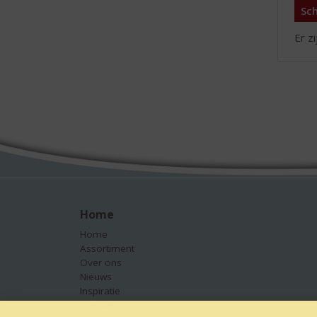
Sch
Er z
Home
Home
Assortiment
Over ons
Nieuws
Inspiratie
Contact