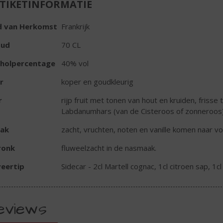
TIKETINFORMATIE
d van Herkomst
Frankrijk
oud
70 CL
oholpercentage
40% vol
r
koper en goudkleurig
r
rijp fruit met tonen van hout en kruiden, frisse 
Labdanumhars (van de Cisteroos of zonneroos)
ak
zacht, vruchten, noten en vanille komen naar v
ronk
fluweelzacht in de nasmaak.
eertip
Sidecar - 2cl Martell cognac, 1cl citroen sap, 1cl 
eviews