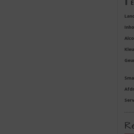
E
Lan
Inh
Alc
Kleu
Geu
Sma
Afd
Serv
R