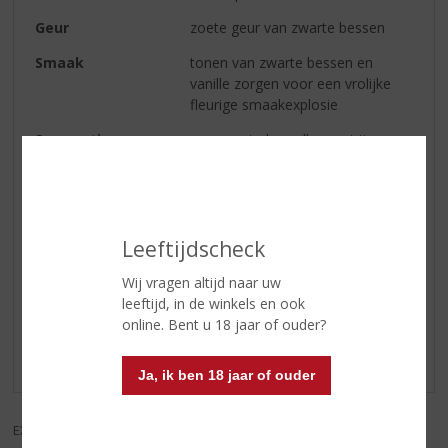
Geur
zoete geur van zwarte bessen
Smaak
tonen van zwarte bessen en
vanille zorgen voor een vrolijke
fleurige smaakexplosie
Serveertip
een groot glas vullen met ijs,
hierin 1 deel gin en 3 delen tonic,
garneren met een paar zwarte
bessen
Leeftijdscheck
Reviews
Wij vragen altijd naar uw
leeftijd, in de winkels en ook
online. Bent u 18 jaar of ouder?
Schrijf een review
Er zijn nog geen reviews geplaatst voor dit product
Ja, ik ben 18 jaar of ouder
EXCL. BTW
INCL. BTW