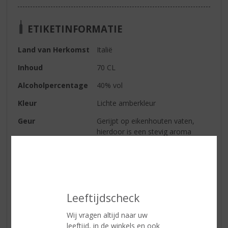
ETIKETINFORMATIE
Land van Herkomst
Italië
Inhoud
70 CL
Alcoholpercentage
40% vol
Kleur
Lichte amberkleur
Geur
Gerijpt op eikenhouten vaten,
hierdoor is een stevig aroma
ontstaan met een intense hint van
vanille en tabak.
Smaak
De smaak is mooi in balans
tussen de houttonen en zoete
vanille toetsen .
Leeftijdscheck
Afdronk
Volle en stevige afdronk.
Wij vragen altijd naar uw
leeftijd, in de winkels en ook
Wijn-spijs
Perfect om te drinken bij bittere