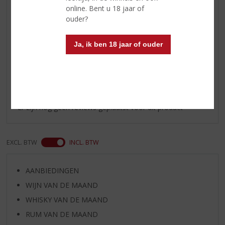
online. Bent u 18 jaar of
chocolade of chocolade desserts.
ouder?
Serveertip
Licht gekoeld
Ja, ik ben 18 jaar of ouder
Reviews
Schrijf een review
Er zijn nog geen reviews geplaatst voor dit product
EXCL. BTW
INCL. BTW
AANBIEDINGEN
WIJN VAN DE MAAND
WHISKY VAN DE MAAND
RUM VAN DE MAAND