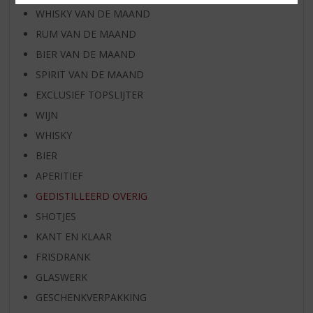
WHISKY VAN DE MAAND
RUM VAN DE MAAND
BIER VAN DE MAAND
SPIRIT VAN DE MAAND
EXCLUSIEF TOPSLIJTER
WIJN
WHISKY
BIER
APERITIEF
GEDISTILLEERD OVERIG
SHOTJES
KANT EN KLAAR
FRISDRANK
GLASWERK
GESCHENKVERPAKKING