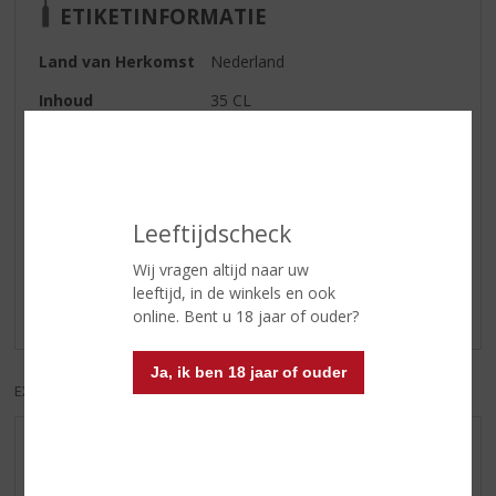
ETIKETINFORMATIE
Land van Herkomst
Nederland
Inhoud
35 CL
Alcoholpercentage
14.9% vol
Reviews
Leeftijdscheck
Wij vragen altijd naar uw
Schrijf een review
leeftijd, in de winkels en ook
Er zijn nog geen reviews geplaatst voor dit product
online. Bent u 18 jaar of ouder?
Ja, ik ben 18 jaar of ouder
EXCL. BTW
INCL. BTW
AANBIEDINGEN
WIJN VAN DE MAAND