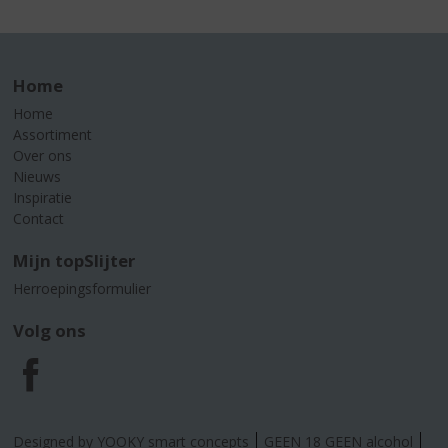
Home
Home
Assortiment
Over ons
Nieuws
Inspiratie
Contact
Mijn topSlijter
Herroepingsformulier
Volg ons
F
a
Designed by YOOKY smart concepts
GEEN 18 GEEN alcohol