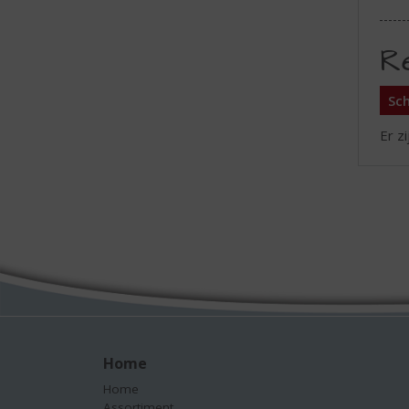
R
Sch
Er z
Home
Home
Assortiment