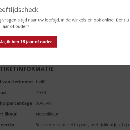
eeftijdscheck
€
22,99
j vragen altijd naar uw leeftijd, in de winkels en ook online. Bent u
Fles
 jaar of ouder?
Ja, ik ben 18 jaar of ouder
TIKETINFORMATIE
d van Herkomst
Italië
oud
70 CL
oholpercentage
30% vol
t likeur
Notenlikeur
eertip
Serveer de amaretto puur, met ijsklontjes, bij d