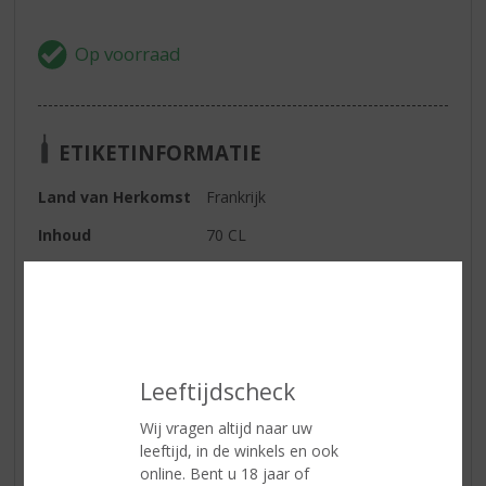
ETIKETINFORMATIE
Land van Herkomst
Frankrijk
Inhoud
70 CL
Alcoholpercentage
30% vol
Kleur
amber
Geur
frisse peer
Leeftijdscheck
Smaak
frisse peer, complexe cognac
tonen
Wij vragen altijd naar uw
Afdronk
vanillenoten
leeftijd, in de winkels en ook
online. Bent u 18 jaar of
Serveertip
als digestief of aperitief