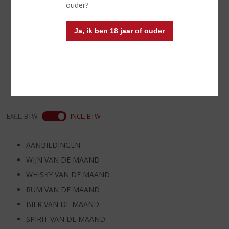
ouder?
Ja, ik ben 18 jaar of ouder
Reviews
Schrijf een review
Er zijn nog geen reviews geplaatst voor dit product
EXCL. BTW
INCL. BTW
AANBIEDINGEN
WIJN VAN DE MAAND
WHISKY VAN DE MAAND
RUM VAN DE MAAND
BIER VAN DE MAAND
SPIRIT VAN DE MAAND