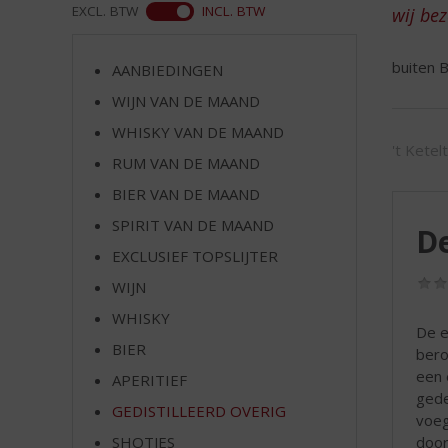
d
ASS
EXCL. BTW
INCL. BTW
wij be
S
p
buiten B
r
AANBIEDINGEN
i
WIJN VAN DE MAAND
n
WHISKY VAN DE MAAND
g
't Ketel
n
RUM VAN DE MAAND
a
BIER VAN DE MAAND
a
r
SPIRIT VAN DE MAAND
De
d
EXCLUSIEF TOPSLIJTER
e
WIJN
n
a
WHISKY
De e
v
BIER
bero
i
een 
g
APERITIEF
gede
a
GEDISTILLEERD OVERIG
voeg
t
door
SHOTJES
i