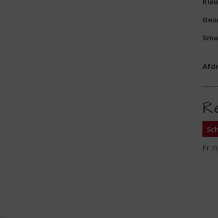
Kleu
Geu
Sma
Afd
R
Sch
Er z