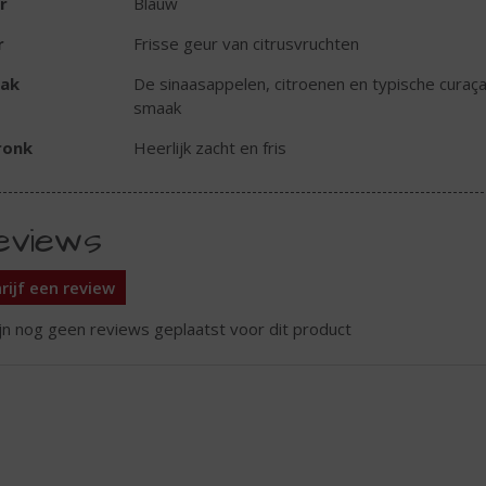
r
Blauw
r
Frisse geur van citrusvruchten
ak
De sinaasappelen, citroenen en typische curaça
smaak
ronk
Heerlijk zacht en fris
eviews
rijf een review
ijn nog geen reviews geplaatst voor dit product