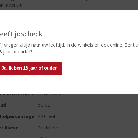
el mooi uit.
€
12,49
Fles
eeftijdscheck
ij vragen altijd naar uw leeftijd, in de winkels en ook online. Bent 
8 jaar of ouder?
Ja, ik ben 18 jaar of ouder
TIKETINFORMATIE
d van Herkomst
Nederland
oud
50 CL
oholpercentage
24% vol
t likeur
Fruitlikeur