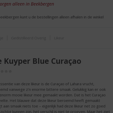
ORTIMENT
zorgen alleen in Beekbergen
eekbergen kunt u de bestellingen alleen afhalen in de winkel
tje
Gedistilleerd Overig
Likeur
 Kuyper Blue Curaçao
(0,0
/
5)
ssentie van deze likeur is de Curaçao of Lahara vrucht,
emd vanwege z’n enorme bittere smaak. Gelukkig kan er ook
enorm mooie likeur mee gemaakt worden. Dat is het Curaçao
elte. Het blauwe dat deze likeur beroemd heeft gemaakt
t aan smaak niets toe – eigenlijk had deze likeur net zo goed
zichtig kunnen zijn, het verschil is niet te proeven. Maar het ziet