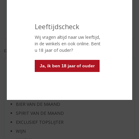
Reviews
Schrijf een review
Leeftijdscheck
Er zijn nog geen reviews geplaatst voor dit product
Wij vragen altijd naar uw leeftijd,
in de winkels en ook online. Bent
u 18 jaar of ouder?
EXCL. BTW
INCL. BTW
Ja, ik ben 18 jaar of ouder
AANBIEDINGEN
WIJN VAN DE MAAND
WHISKY VAN DE MAAND
RUM VAN DE MAAND
BIER VAN DE MAAND
SPIRIT VAN DE MAAND
EXCLUSIEF TOPSLIJTER
WIJN