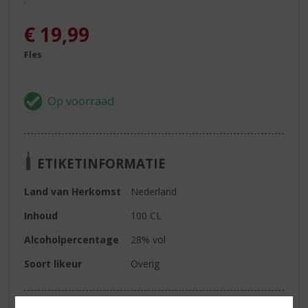
€
19,99
Fles
ETIKETINFORMATIE
Land van Herkomst
Nederland
Inhoud
100 CL
Alcoholpercentage
28% vol
Soort likeur
Overig