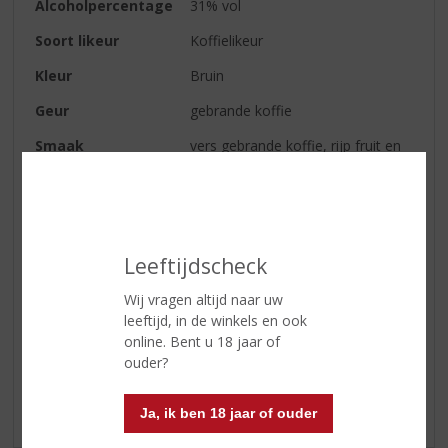
Alcoholpercentage
31% vol
Soort likeur
Koffielikeur
Kleur
Bruin
Geur
gebrande koffie
Smaak
vers gebrande koffie, rijp fruit en
tonen van citrus en vanille
Afdronk
een elegante en rijke smaak
Serveertip
Geniet met of zonder ijs of
heerlijk over het ijs
Leeftijdscheck
Wij vragen altijd naar uw
leeftijd, in de winkels en ook
Reviews
online. Bent u 18 jaar of
ouder?
Schrijf een review
Ja, ik ben 18 jaar of ouder
Er zijn nog geen reviews geplaatst voor dit product