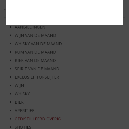
EXCL. BTW
INCL. BTW
AANBIEDINGEN
WIJN VAN DE MAAND
WHISKY VAN DE MAAND
RUM VAN DE MAAND
BIER VAN DE MAAND
SPIRIT VAN DE MAAND
EXCLUSIEF TOPSLIJTER
WIJN
WHISKY
BIER
APERITIEF
GEDISTILLEERD OVERIG
SHOTJES