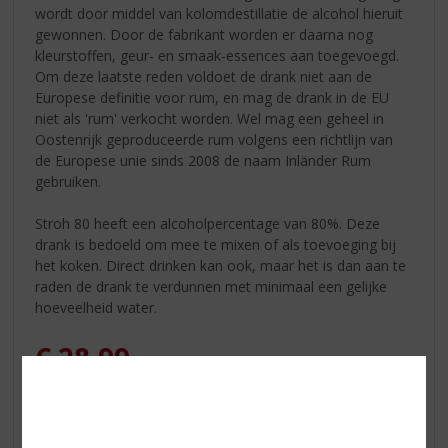
wordt door middel van kolomdestillatie de alcohol hieruit
gewonnen. Door de fabrikant worden er daarna nog
kleurstoffen, geur- en smaak-essences aan toegevoegd.
Om deze laatste reden voldoet de drank niet aan de
Europese definitie voor rum, en mag de drank in de EU
niet als 'rum' verkocht worden. Wel mag een geheel in
Oostenrijk geproduceerde rum volgens een richtlijn van
de Europese unie sinds 2008 de naam Inländer Rum
gebruiken.
Stroh 80 heeft een alcoholpercentage van 80%. Deze
drank is bedoeld om mee te mixen of als toevoeging bij
het koken. Direct drinken kan ook, maar het is dan aan te
raden de drank te verdunnen met minimaal een gelijke
hoeveelheid water.
€
28,99
Fles