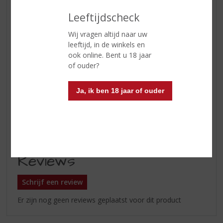
Leeftijdscheck
Wij vragen altijd naar uw
leeftijd, in de winkels en
ETIKETINFORMATIE
ook online. Bent u 18 jaar
of ouder?
Land van Herkomst
Oostenrijk
Inhoud
50 CL
Ja, ik ben 18 jaar of ouder
Alcoholpercentage
80% vol
Soort rum
Bruin
Reviews
Schrijf een review
Er zijn nog geen reviews geplaatst voor dit product