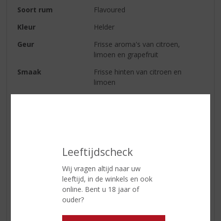
Soort rum
Flavoured
Kleur
Helder
Geur
Frisse aroma's van citroen,
limoen en grapefruit
Smaak
Frisse hinten van citroen en
limoen
Afdronk
Verfrissend en zacht
Wijn-spijs
Deze frisse fruitige spirit op basis
van Bacardi rum is een ideale
mixdrank met een sprankelende
citrussmaak. Bacardi Limón komt
Leeftijdscheck
perfect tot zijn recht in een mix
Wij vragen altijd naar uw
met cranberrysap, 7-up of tonic.
leeftijd, in de winkels en ook
online. Bent u 18 jaar of
ouder?
Reviews