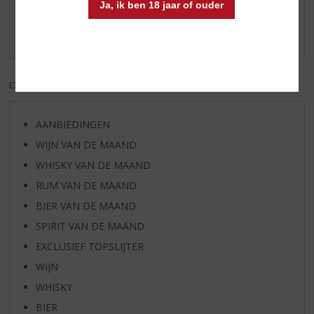
Ja, ik ben 18 jaar of ouder
Schrijf een review
Er zijn nog geen reviews geplaatst voor dit product
EXCL. BTW
INCL. BTW
AANBIEDINGEN
WIJN VAN DE MAAND
WHISKY VAN DE MAAND
RUM VAN DE MAAND
BIER VAN DE MAAND
SPIRIT VAN DE MAAND
EXCLUSIEF TOPSLIJTER
WIJN
WHISKY
BIER