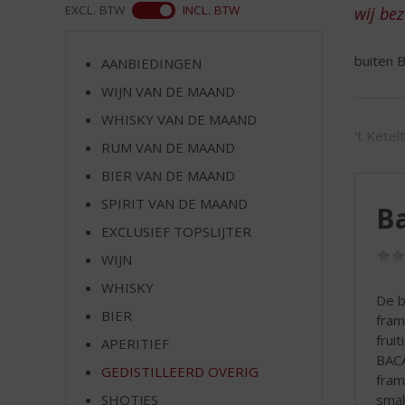
d
ASS
EXCL. BTW
INCL. BTW
wij be
S
p
buiten B
r
AANBIEDINGEN
i
WIJN VAN DE MAAND
n
WHISKY VAN DE MAAND
g
't Ketel
n
RUM VAN DE MAAND
a
BIER VAN DE MAAND
a
r
SPIRIT VAN DE MAAND
Ba
d
EXCLUSIEF TOPSLIJTER
e
WIJN
n
a
WHISKY
De b
v
BIER
fram
i
frui
g
APERITIEF
BACA
a
GEDISTILLEERD OVERIG
fram
t
smak
SHOTJES
i