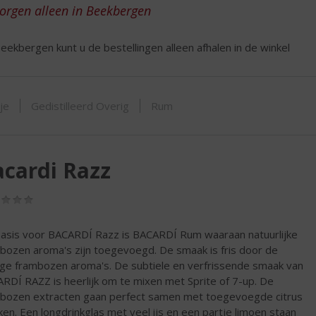
ORTIMENT
zorgen alleen in Beekbergen
eekbergen kunt u de bestellingen alleen afhalen in de winkel
tje
Gedistilleerd Overig
Rum
cardi Razz
(0,0
/
5)
asis voor BACARDÍ Razz is BACARDÍ Rum waaraan natuurlijke
bozen aroma's zijn toegevoegd. De smaak is fris door de
tige frambozen aroma's. De subtiele en verfrissende smaak van
RDÍ RAZZ is heerlijk om te mixen met Sprite of 7-up. De
bozen extracten gaan perfect samen met toegevoegde citrus
en. Een longdrinkglas met veel ijs en een partje limoen staan