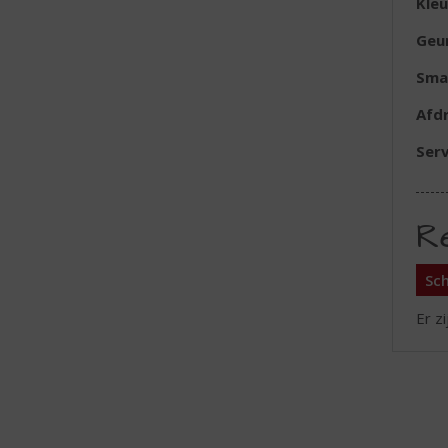
Kleu
Geu
Sma
Afd
Serv
R
Sch
Er z