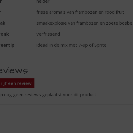
r
helder
r
frisse aroma's van frambozen en rood fruit
ak
smaakexplosie van frambozen en zoete bosbe
ronk
verfrissend
eertip
ideaal in de mix met 7-up of Sprite
eviews
rijf een review
ijn nog geen reviews geplaatst voor dit product