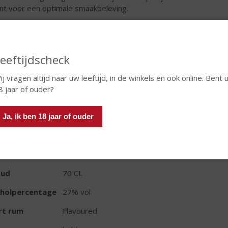
nt voor een optimale smaakbeleving.
€
17,99
Fles
eeftijdscheck
ij vragen altijd naar uw leeftijd, in de winkels en ook online. Bent 
8 jaar of ouder?
Ja, ik ben 18 jaar of ouder
TIKETINFORMATIE
d van Herkomst
Cuba
oud
70 CL
oholpercentage
27% vol
rt rum
Flavoured