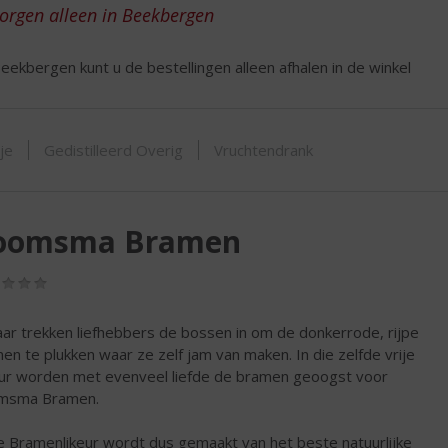
ORTIMENT
zorgen alleen in Beekbergen
eekbergen kunt u de bestellingen alleen afhalen in de winkel
tje
Gedistilleerd Overig
Vruchtendrank
oomsma Bramen
(0,0
/
5)
jaar trekken liefhebbers de bossen in om de donkerrode, rijpe
en te plukken waar ze zelf jam van maken. In die zelfde vrije
ur worden met evenveel liefde de bramen geoogst voor
msma Bramen.
 Bramenlikeur wordt dus gemaakt van het beste natuurlijke