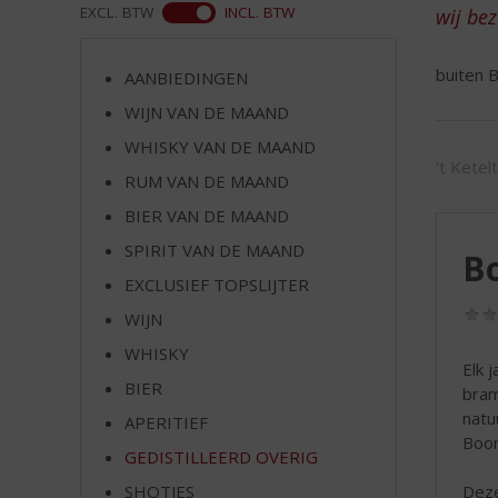
d
ASS
EXCL. BTW
INCL. BTW
wij be
S
p
buiten B
r
AANBIEDINGEN
i
WIJN VAN DE MAAND
n
WHISKY VAN DE MAAND
g
't Ketel
n
RUM VAN DE MAAND
a
BIER VAN DE MAAND
a
r
SPIRIT VAN DE MAAND
B
d
EXCLUSIEF TOPSLIJTER
e
WIJN
n
a
WHISKY
Elk 
v
BIER
bram
i
natu
g
APERITIEF
Boo
a
GEDISTILLEERD OVERIG
t
Deze
SHOTJES
i