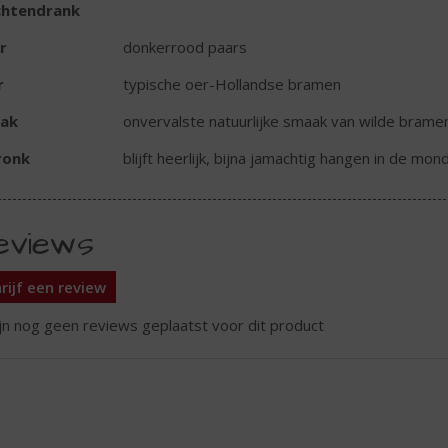
chtendrank
r
donkerrood paars
r
typische oer-Hollandse bramen
ak
onvervalste natuurlijke smaak van wilde brame
ronk
blijft heerlijk, bijna jamachtig hangen in de mo
eviews
rijf een review
ijn nog geen reviews geplaatst voor dit product