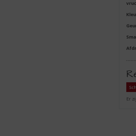
vru
Kleu
Geu
Sma
Afd
R
Sch
Er z