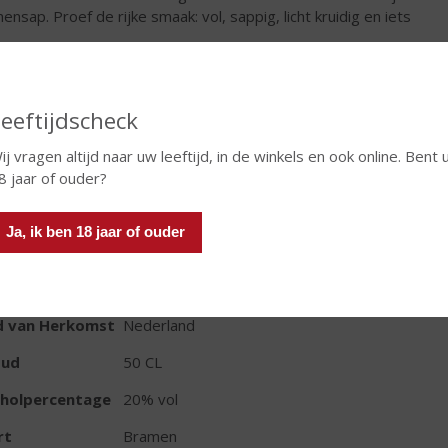
ensap. Proef de rijke smaak: vol, sappig, licht kruidig en iets
.
€
9,49
eeftijdscheck
Fles
ij vragen altijd naar uw leeftijd, in de winkels en ook online. Bent 
8 jaar of ouder?
Ja, ik ben 18 jaar of ouder
TIKETINFORMATIE
d van Herkomst
Nederland
oud
50 CL
oholpercentage
20% vol
rt
Bramen