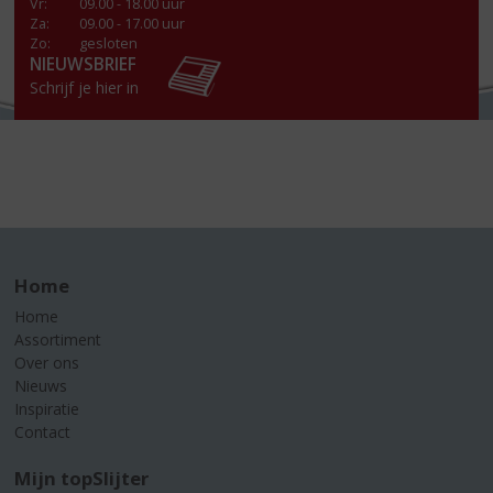
Vr
:
09.00 - 18.00 uur
Za
:
09.00 - 17.00 uur
Zo:
gesloten
NIEUWSBRIEF
Schrijf je hier in
Home
Home
Assortiment
Over ons
Nieuws
Inspiratie
Contact
Mijn topSlijter