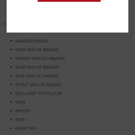
Er zijn nog geen reviews geplaatst voor dit product
EXCL. BTW
INCL. BTW
AANBIEDINGEN
WIJN VAN DE MAAND
WHISKY VAN DE MAAND
RUM VAN DE MAAND
BIER VAN DE MAAND
SPIRIT VAN DE MAAND
EXCLUSIEF TOPSLIJTER
WIJN
WHISKY
BIER
APERITIEF