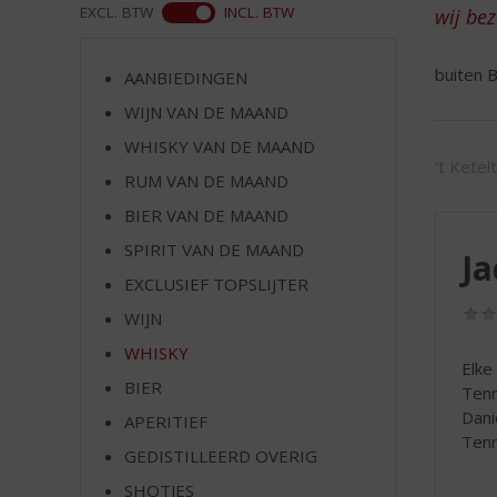
d
ASS
EXCL. BTW
INCL. BTW
wij be
S
p
buiten B
r
AANBIEDINGEN
i
WIJN VAN DE MAAND
n
WHISKY VAN DE MAAND
g
't Ketel
n
RUM VAN DE MAAND
a
BIER VAN DE MAAND
a
r
SPIRIT VAN DE MAAND
Ja
d
EXCLUSIEF TOPSLIJTER
e
WIJN
n
a
WHISKY
Elke
v
BIER
Tenn
i
Dani
g
APERITIEF
Tenn
a
GEDISTILLEERD OVERIG
t
SHOTJES
i