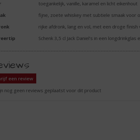
r
toegankelijk, vanille, karamel en licht eikenhout
ak
fijne, zoete whiskey met subtiele smaak voor 
ronk
rijke afdronk, lang en vol, met een droge finis
eertip
Schenk 3,5 cl Jack Daniel’s in een longdrinkglas e
eviews
rijf een review
ijn nog geen reviews geplaatst voor dit product