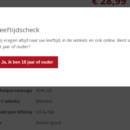
€
28,99
Fles
eeftijdscheck
ij vragen altijd naar uw leeftijd, in de winkels en ook online. Bent 
8 jaar of ouder?
TIKETINFORMATIE
Ja, ik ben 18 jaar of ouder
d van Herkomst
Verenigde Staten
oud
70 CL
oholpercentage
40% vol
rt whisky
Blended
aktype Whisky
Vol & Rijk
r
Amber/goud