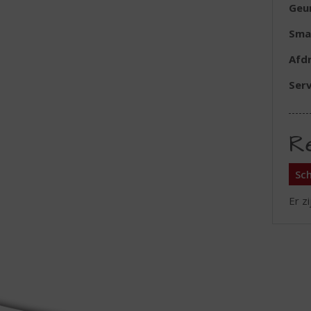
Geu
Sma
Afd
Serv
R
Sch
Er z