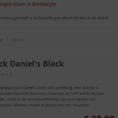
ORTIMENT
zorgen alleen in Beekbergen
eekbergen kunt u de bestellingen alleen afhalen in de winkel
tje
Whisky
ck Daniel's Black
(0,0
/
5)
 druppel Jack Daniel's komt uit Lynchburg, een dorpje in
essee met 600 inwoners, waarvan de helft werkt bij Jack
els. Uniek is de houtskoolfiltering die Jack Daniel's een
essee Whiskey maakt in plaats van een ‘bourbon’.