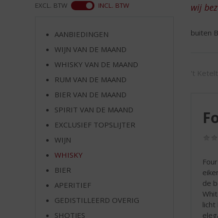
d
ASS
EXCL. BTW
INCL. BTW
wij be
S
p
buiten B
r
AANBIEDINGEN
i
WIJN VAN DE MAAND
n
WHISKY VAN DE MAAND
g
't Ketel
n
RUM VAN DE MAAND
a
BIER VAN DE MAAND
a
r
SPIRIT VAN DE MAAND
F
d
EXCLUSIEF TOPSLIJTER
e
WIJN
n
a
WHISKY
Four
v
BIER
eike
i
de b
g
APERITIEF
Whit
a
GEDISTILLEERD OVERIG
lich
t
eleg
SHOTJES
i