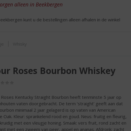
ORTIMENT
zorgen alleen in Beekbergen
eekbergen kunt u de bestellingen alleen afhalen in de winkel
tje
Whisky
our Roses Bourbon Whiskey
(0,0
/
5)
 Roses Kentucky Straight Bourbon heeft tenminste 5 jaar op
nhouten vaten doorgebracht. De term ‘straight’ geeft aan dat
ourbon minimaal 2 jaar gelagerd is op vaten van American
e Oak. Kleur: sprankelend rood en goud. Neus: fruitig en fleurig,
t kruidig met een vleugje honing. Smaak: vers fruit, rond zacht en
ant met een zweem van peer, appel en ananas. Afdronk: zacht