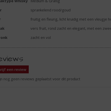
aktype Whisky
Medium & Granig
r
sprankelend rood/goud
r
fruitig en fleurig, licht kruidig met een vleugje 
ak
vers fruit, rond zacht en elegant, met een zw
ronk
zacht en vol
eviews
rijf een review
ijn nog geen reviews geplaatst voor dit product