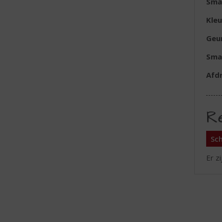
Sma
Kleu
Geu
Sma
Afd
R
Sch
Er z