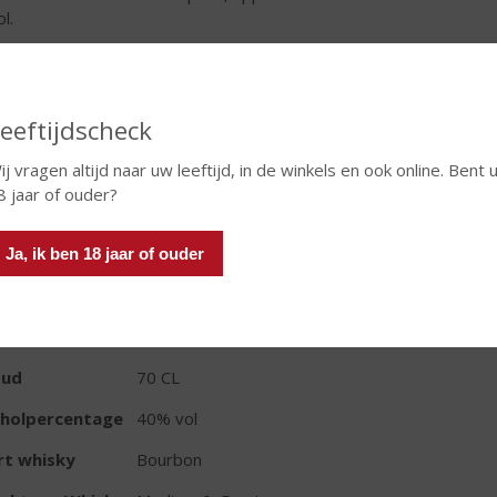
l.
€
22,99
Fles
eeftijdscheck
ij vragen altijd naar uw leeftijd, in de winkels en ook online. Bent 
8 jaar of ouder?
Ja, ik ben 18 jaar of ouder
TIKETINFORMATIE
d van Herkomst
Verenigde Staten
oud
70 CL
oholpercentage
40% vol
rt whisky
Bourbon