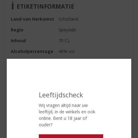
ETIKETINFORMATIE
Land van Herkomst
Schotland
Regio
Speyside
Inhoud
70 CL
Alcoholpercentage
40% vol
Soort whisky
Blended Malt
Smaaktype Whisky
Medium & Granig
Kleur
donker goud
Leeftijdscheck
Geur
karamel en zoet fruit
Wij vragen altijd naar uw
Smaak
fruit met een vanilletoets
leeftijd, in de winkels en ook
online. Bent u 18 jaar of
ouder?
Reviews