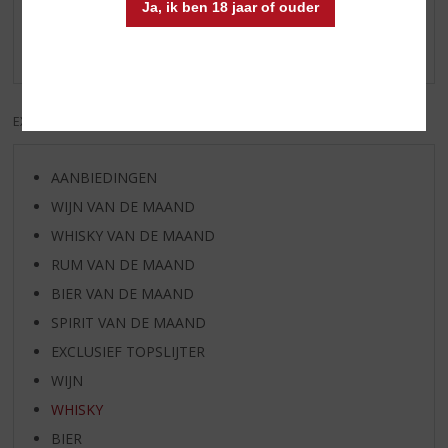
Ja, ik ben 18 jaar of ouder
Schrijf een review
Er zijn nog geen reviews geplaatst voor dit product
EXCL. BTW
INCL. BTW
AANBIEDINGEN
WIJN VAN DE MAAND
WHISKY VAN DE MAAND
RUM VAN DE MAAND
BIER VAN DE MAAND
SPIRIT VAN DE MAAND
EXCLUSIEF TOPSLIJTER
WIJN
WHISKY
BIER