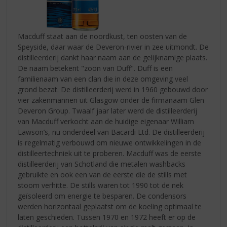
Macduff staat aan de noordkust, ten oosten van de
Speyside, daar waar de Deveron-rivier in zee uitmondt. De
distilleerderij dankt haar naam aan de gelijknamige plaats.
De naam betekent "zoon van Duff". Duff is een
familienaam van een clan die in deze omgeving veel
grond bezat. De distilleerderij werd in 1960 gebouwd door
vier zakenmannen uit Glasgow onder de firmanaam Glen
Deveron Group. Twaalf jaar later werd de distilleerderij
van Macduff verkocht aan de huidige eigenaar William
Lawson’s, nu onderdeel van Bacardi Ltd. De distilleerderij
is regelmatig verbouwd om nieuwe ontwikkelingen in de
distilleertechniek uit te proberen. Macduff was de eerste
distilleerderij van Schotland die metalen washbacks
gebruikte en ook een van de eerste die de stills met
stoom verhitte. De stills waren tot 1990 tot de nek
geïsoleerd om energie te besparen. De condensors
werden horizontaal geplaatst om de koeling optimaal te
laten geschieden. Tussen 1970 en 1972 heeft er op de