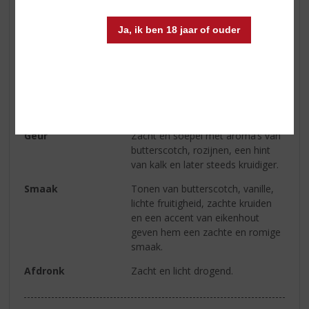
Inhoud
70 CL
Ja, ik ben 18 jaar of ouder
Alcoholpercentage
40% vol
Soort whisky
Single Malt
Smaaktype Whisky
Medium & Granig
Kleur
Goud
Geur
Zacht en soepel met aroma’s van
butterscotch, rozijnen, een hint
van kalk en later steeds kruidiger.
Smaak
Tonen van butterscotch, vanille,
lichte fruitigheid, zachte kruiden
en een accent van eikenhout
geven hem een zachte en romige
smaak.
Afdronk
Zacht en licht drogend.