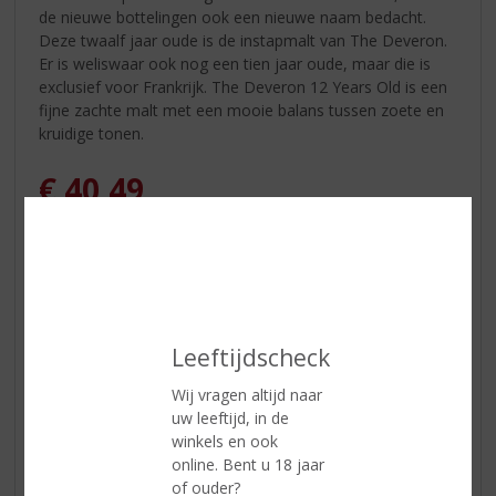
de nieuwe bottelingen ook een nieuwe naam bedacht.
Deze twaalf jaar oude is de instapmalt van The Deveron.
Er is weliswaar ook nog een tien jaar oude, maar die is
exclusief voor Frankrijk. The Deveron 12 Years Old is een
fijne zachte malt met een mooie balans tussen zoete en
kruidige tonen.
€
40,49
Fles
Leeftijdscheck
ETIKETINFORMATIE
Wij vragen altijd naar
uw leeftijd, in de
winkels en ook
Land van Herkomst
Schotland
online. Bent u 18 jaar
Regio
Hooglanden
of ouder?