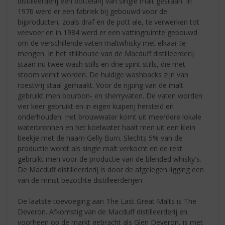
distilleerderij een bottelarij van single malt gestaan. In
1976 werd er een fabriek bij gebouwd voor de
bijproducten, zoals draf en de pott ale, te verwerken tot
veevoer en in 1984 werd er een vattingruimte gebouwd
om de verschillende vaten maltwhisky met elkaar te
mengen. In het stillhouse van de Macduff distilleerderij
staan nu twee wash stills en drie spirit stills, die met
stoom verhit worden. De huidige washbacks zijn van
roestvrij staal gemaakt. Voor de rijping van de malt
gebruikt men bourbon- en sherryvaten. De vaten worden
vier keer gebruikt en in eigen kuiperij hersteld en
onderhouden. Het brouwwater komt uit meerdere lokale
waterbronnen en het koelwater haalt men uit een klein
beekje met de naam Gelly Burn. Slechts 5% van de
productie wordt als single malt verkocht en de rest
gebruikt men voor de productie van de blended whisky's.
De Macduff distilleerderij is door de afgelegen ligging een
van de minst bezochte distilleerderijen
De laatste toevoeging aan The Last Great Malts is The
Deveron. Afkomstig van de Macduff distilleerderij en
voorheen op de markt gebracht als Glen Deveron, is met