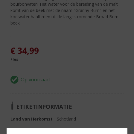
bourbonvaten. Het water voor de bereiding van de malt
komt van de beek met de naam "Granny Burn" en het
koelwater haalt men uit de langsstromende Broad Burn
beek.
.
€
34,99
Fles
ETIKETINFORMATIE
Land van Herkomst
Schotland
Inhoud
70 CL