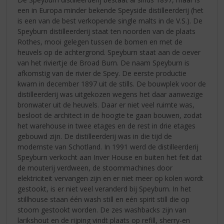
een in Europa minder bekende Speyside distilleerderij (het
is een van de best verkopende single malts in de V.S.). De
Speyburn distilleerderij staat ten noorden van de plaats
Rothes, mooi gelegen tussen de bomen en met de
heuvels op de achtergrond. Speyburn staat aan de oever
van het riviertje de Broad Burn. De naam Speyburn is
afkomstig van de rivier de Spey. De eerste productie
kwam in december 1897 uit de stills. De bouwplek voor de
distilleerderij was uitgekozen wegens het daar aanwezige
bronwater uit de heuvels. Daar er niet veel ruimte was,
besloot de architect in de hoogte te gaan bouwen, zodat
het warehouse in twee etages en de rest in drie etages
gebouwd zijn. De distilleerderij was in die tijd de
modernste van Schotland. In 1991 werd de distilleerderij
Speyburn verkocht aan Inver House en buiten het feit dat
de mouterij verdween, de stoommachines door
elektriciteit vervangen zijn en er niet meer op kolen wordt
gestookt, is er niet veel veranderd bij Speyburn. In het
stillhouse staan één wash still en eén spirit still die op
stoom gestookt worden. De zes washbacks zijn van
larikshout en de rijping vindt plaats op refill, sherry-en