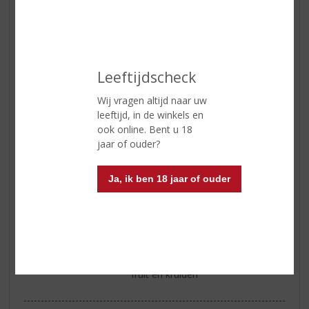
Alcoholpercentage
40% vol
Soort whisky
Single Malt
Smaaktype Whisky
Mild & Zacht
Leeftijdscheck
Kleur
licht goud
Wij vragen altijd naar uw
Geur
warm, fruitige aroma’s met een
leeftijd, in de winkels en
vleugje sinaasappelmarmalade en
ook online. Bent u 18
iets citrus dan tonen van honing
jaar of ouder?
en lichte moutigheid
Smaak
fruitige aroma’s met veel romige
Ja, ik ben 18 jaar of ouder
vanille tonen, iets kruidig en tonen
van het hout
Afdronk
lang met tonen van bloesem en
van het eikenhout met
terugkerende aroma’s van het
fruit en kruiden