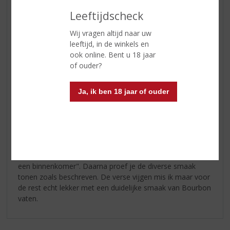
drop, zoete vijgen en chocolade
Leeftijdscheck
Wij vragen altijd naar uw
Reviews
leeftijd, in de winkels en
ook online. Bent u 18 jaar
of ouder?
Schrijf een review
Edward de Wolf
Ja, ik ben 18 jaar of ouder
04-10-2024
(4,5
/
5)
Sterk en aromatisch
Niets teveel gezegd. De cask strength maakt hem wel "
een binnenkomer". Daarna proef je de diverse smaak
tonen zoals beschreven. De verse vijgen mis ik maar voor
de rest echt lekker met een duidelijke smaak van Bourbon
vaten.