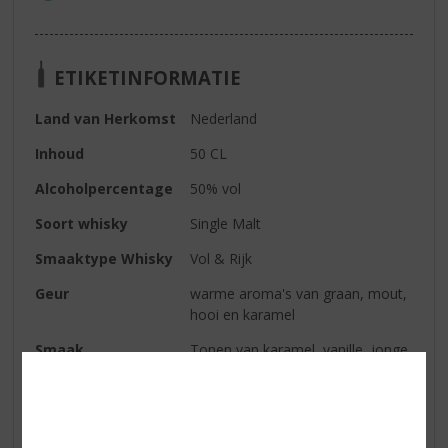
ETIKETINFORMATIE
Land van Herkomst
Nederland
Inhoud
50 CL
Alcoholpercentage
50% vol
Soort whisky
Single Malt
Smaaktype Whisky
Vol & Rijk
Geur
warme aroma's van graan, mout,
hooi en karamel
Smaak
Tonen van karamel, vanille, jonge
eik en zoethout; zoete
sinaasappel en gedroogde
fruitsmaken ontwikkelen zich
langzaam samen met delicate