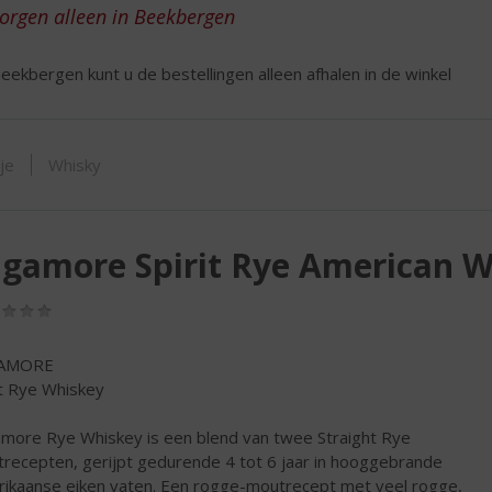
ORTIMENT
zorgen alleen in Beekbergen
eekbergen kunt u de bestellingen alleen afhalen in de winkel
tje
Whisky
gamore Spirit Rye American 
(0,0
/
5)
AMORE
it Rye Whiskey
more Rye Whiskey is een blend van twee Straight Rye
recepten, gerijpt gedurende 4 tot 6 jaar in hooggebrande
ikaanse eiken vaten. Een rogge-moutrecept met veel rogge,