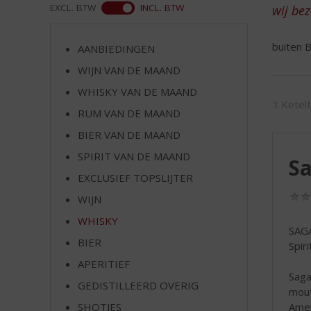
d
ASS
EXCL. BTW
INCL. BTW
wij be
S
p
buiten B
r
AANBIEDINGEN
i
WIJN VAN DE MAAND
n
WHISKY VAN DE MAAND
g
't Ketel
n
RUM VAN DE MAAND
a
BIER VAN DE MAAND
a
r
SPIRIT VAN DE MAAND
Sa
d
EXCLUSIEF TOPSLIJTER
e
WIJN
n
a
WHISKY
SAG
v
BIER
Spir
i
g
APERITIEF
Saga
a
GEDISTILLEERD OVERIG
mout
t
Amer
SHOTJES
i