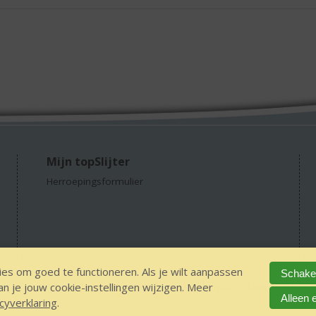
Mijn topSlijter
Herroepingsformulier
es om goed te functioneren. Als je wilt aanpassen
Schakel
 je jouw cookie-instellingen wijzigen. Meer
GEEN 18 GEEN alcohol
IDIN/ITSME
sitemap
Privacy Statement
Dis
Alleen 
cyverklaring
.