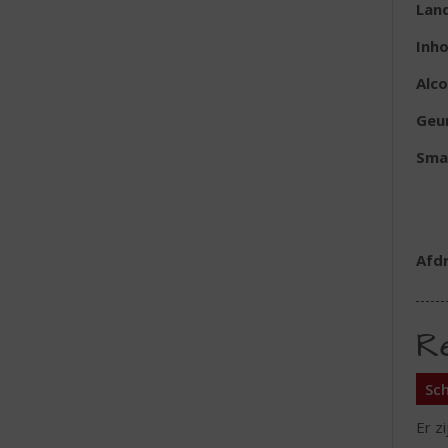
Lan
Inh
Alc
Geu
Sma
Afd
R
Sch
Er z