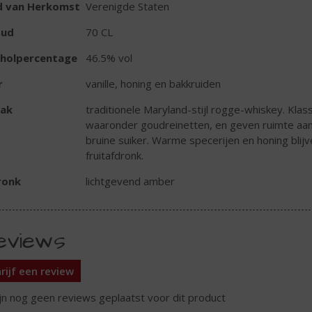
d van Herkomst
Verenigde Staten
oud
70 CL
oholpercentage
46.5% vol
r
vanille, honing en bakkruiden
ak
traditionele Maryland-stijl rogge-whiskey. Kla
waaronder goudreinetten, en geven ruimte aan
bruine suiker. Warme specerijen en honing bli
fruitafdronk.
ronk
lichtgevend amber
eviews
rijf een review
ijn nog geen reviews geplaatst voor dit product