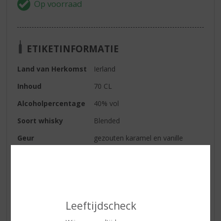
ETIKETINFORMATIE
Land van Herkomst
Ierland
Inhoud
70 CL
Alcoholpercentage
40% vol
Soort whisky
Blended
Geur
gezouten karamel en vanille
springen eruit in het glas, begeleid
door lichte eikenkruiden en
ondertonen van frisse citrus,
honing en een vleugje noten.
Smaak
honing en romige vanille staan
Leeftijdscheck
centraal, met lichte eikenkruiden
die gevolgd worden door de