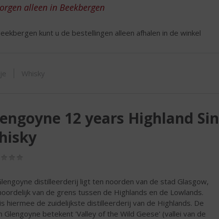
ORTIMENT
zorgen alleen in Beekbergen
eekbergen kunt u de bestellingen alleen afhalen in de winkel
tje
Whisky
engoyne 12 years Highland Sin
hisky
(0,0
/
5)
lengoyne distilleerderij ligt ten noorden van de stad Glasgow,
noordelijk van de grens tussen de Highlands en de Lowlands.
is hiermee de zuidelijkste distilleerderij van de Highlands. De
 Glengoyne betekent 'Valley of the Wild Geese' (vallei van de