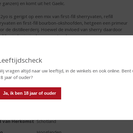
e ganzen) en komt uit het Gaelic.
yo is gerijpt op een mix van first-fill sherryvaten, refill
ryvaten en first-fill bourbon-okshoofden, hetgeen een primeur
oor de distilleerderij. Hoewel de invloed van sherry daardoor
lijk minder is, is deze nog steeds aanwezig.
€
48,99
Leeftijdscheck
Fles
ij vragen altijd naar uw leeftijd, in de winkels en ook online. Bent 
18 jaar of ouder?
Ja, ik ben 18 jaar of ouder
TIKETINFORMATIE
d van Herkomst
Schotland
io
Hooglanden