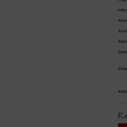
Inh
Alc
Soo
Kleu
Geu
Sma
Afd
R