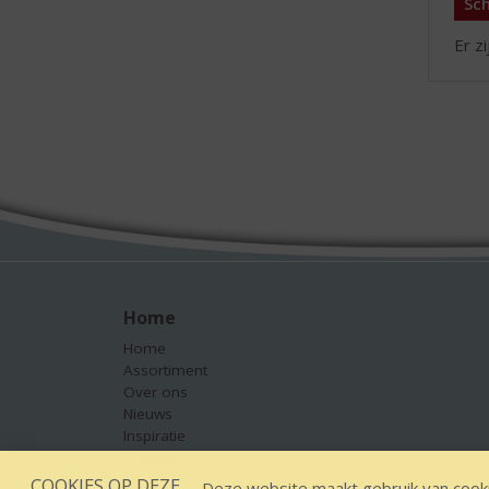
Sch
Er z
Home
Home
Assortiment
Over ons
Nieuws
Inspiratie
Contact
COOKIES OP DEZE
Deze website maakt gebruik van cooki