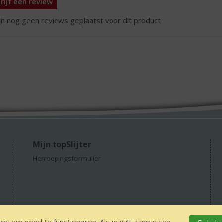
rijf een review
ijn nog geen reviews geplaatst voor dit product
Mijn topSlijter
Herroepingsformulier
es om goed te functioneren. Als je wilt aanpassen