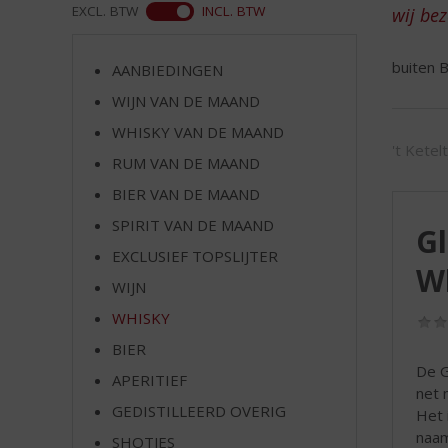
d
ASS
EXCL. BTW
INCL. BTW
wij be
S
p
buiten B
r
AANBIEDINGEN
i
WIJN VAN DE MAAND
n
WHISKY VAN DE MAAND
g
't Ketel
n
RUM VAN DE MAAND
a
BIER VAN DE MAAND
a
r
SPIRIT VAN DE MAAND
Gl
d
EXCLUSIEF TOPSLIJTER
e
W
WIJN
n
a
WHISKY
v
BIER
i
De G
g
APERITIEF
net 
a
GEDISTILLEERD OVERIG
Het 
t
naam
SHOTJES
i