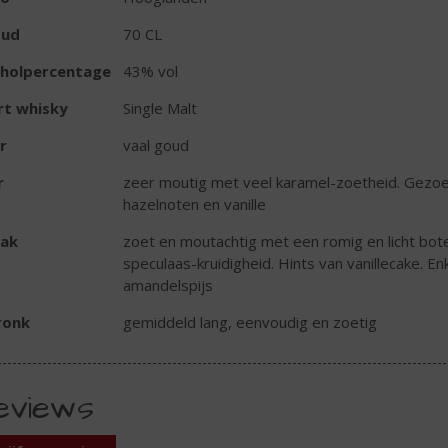
oud
70 CL
oholpercentage
43% vol
rt whisky
Single Malt
r
vaal goud
r
zeer moutig met veel karamel-zoetheid. Gezoet
hazelnoten en vanille
ak
zoet en moutachtig met een romig en licht bote
speculaas-kruidigheid. Hints van vanillecake. En
amandelspijs
ronk
gemiddeld lang, eenvoudig en zoetig
eviews