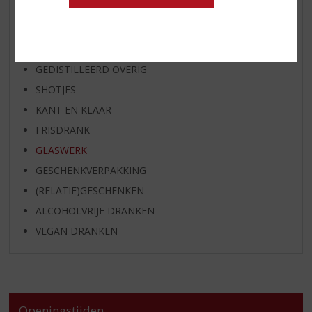
WHISKY
BIER
APERITIEF
GEDISTILLEERD OVERIG
SHOTJES
KANT EN KLAAR
FRISDRANK
GLASWERK
GESCHENKVERPAKKING
(RELATIE)GESCHENKEN
ALCOHOLVRIJE DRANKEN
VEGAN DRANKEN
Openingstijden