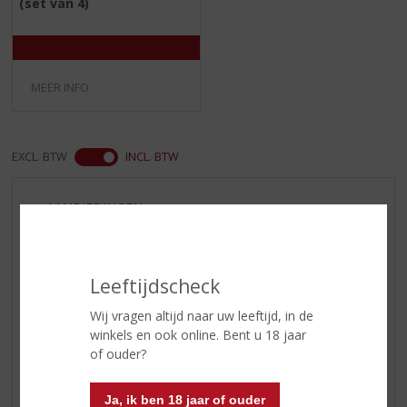
(set van 4)
0
/
5
)
MEER INFO
EXCL. BTW
INCL. BTW
AANBIEDINGEN
WIJN VAN DE MAAND
WHISKY VAN DE MAAND
Leeftijdscheck
RUM VAN DE MAAND
BIER VAN DE MAAND
Wij vragen altijd naar uw leeftijd, in de
winkels en ook online. Bent u 18 jaar
SPIRIT VAN DE MAAND
of ouder?
EXCLUSIEF TOPSLIJTER
WIJN
Ja, ik ben 18 jaar of ouder