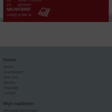
Za
:
09.00 - 17.00 uur
Zo:
gesloten
NIEUWSBRIEF
Schrijf je hier in
Home
Home
Assortiment
Over ons
Nieuws
Inspiratie
Contact
Mijn topSlijter
Herroepingsformulier