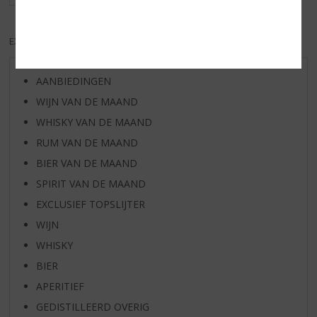
EXCL. BTW
INCL. BTW
AANBIEDINGEN
WIJN VAN DE MAAND
WHISKY VAN DE MAAND
RUM VAN DE MAAND
BIER VAN DE MAAND
SPIRIT VAN DE MAAND
EXCLUSIEF TOPSLIJTER
WIJN
WHISKY
BIER
APERITIEF
GEDISTILLEERD OVERIG