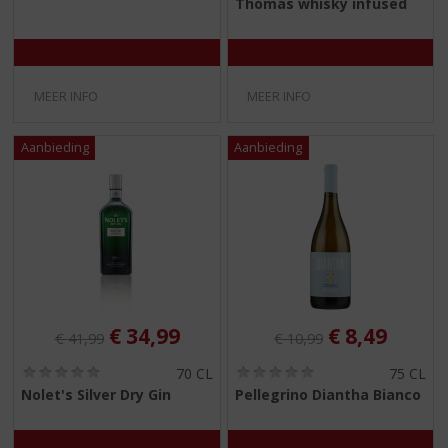
Thomas whisky infused
0
0
/
/
5
5
)
)
MEER INFO
MEER INFO
Originele prijs was:
, Huidige prijs is:
Originele prijs was:
, Huidige pr
€
34,99
€
8,49
€
41,99
€
10,99
(
(
70 CL
75 CL
0
0
Nolet's Silver Dry Gin
Pellegrino Diantha Bianco
,
,
0
0
/
/