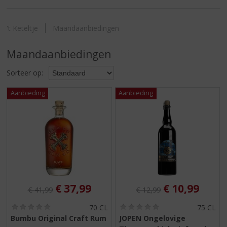
S
p
r
't Keteltje
Maandaanbiedingen
i
n
Maandaanbiedingen
g
n
Sorteer op:
a
a
r
d
e
n
a
v
i
g
a
Originele prijs was:
, Huidige prijs is:
Originele prijs was:
, Huidige pri
€
37,99
€
10,99
€
41,99
€
12,99
t
i
(
(
70 CL
75 CL
e
0
0
Bumbu Original Craft Rum
JOPEN Ongelovige
,
,