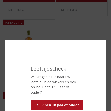
5
5
)
)
MEER INFO
MEER INFO
Leeftijdscheck
Originele prijs was:
, Huidige prijs is:
€
45,99
€
49,99
Wij vragen altijd naar uw
(
70 CL
0
leeftijd, in de winkels en ook
Titanic Pot Still
,
online. Bent u 18 jaar of
0
ouder?
/
5
)
Ja, ik ben 18 jaar of ouder
MEER INFO