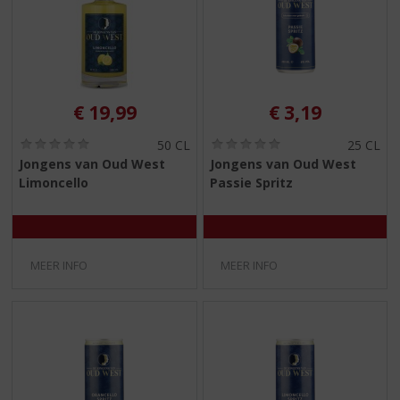
€
19,99
€
3,19
(
(
50 CL
25 CL
0
0
Jongens van Oud West
Jongens van Oud West
,
,
Limoncello
Passie Spritz
0
0
/
/
5
5
)
)
MEER INFO
MEER INFO