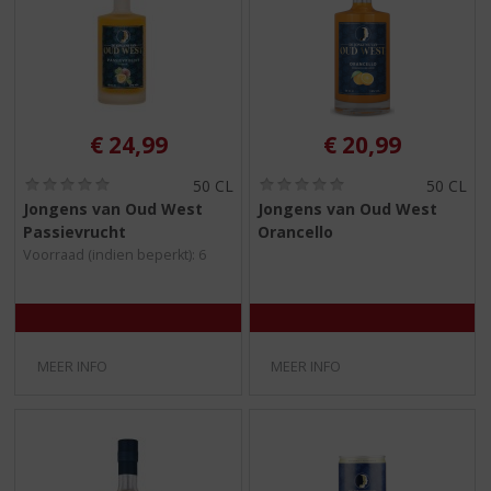
S
p
r
i
n
g
€
24,99
€
20,99
n
a
(
(
50 CL
50 CL
a
0
0
Jongens van Oud West
Jongens van Oud West
r
,
,
Passievrucht
Orancello
d
0
0
/
/
e
Voorraad (indien beperkt): 6
5
5
n
)
)
a
v
i
MEER INFO
MEER INFO
g
a
t
i
e