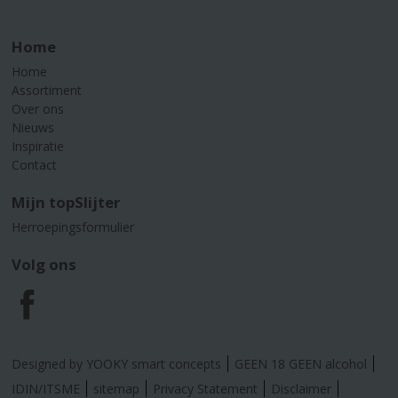
Home
Home
Assortiment
Over ons
Nieuws
Inspiratie
Contact
Mijn topSlijter
Herroepingsformulier
Volg ons
F
a
Designed by YOOKY smart concepts
GEEN 18 GEEN alcohol
c
IDIN/ITSME
sitemap
Privacy Statement
Disclaimer