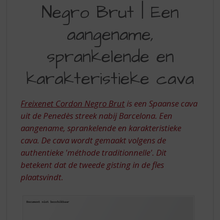
S
Negro Brut | Een
NEGRO
p
r
BRUT
aangename,
i
|
n
sprankelende en
EEN
g
n
AANGENAME,
karakteristieke cava
a
SPRANKELENDE
a
r
EN
Freixenet Cordon Negro Brut
is een Spaanse cava
d
KARAKTERISTIEKE
e
uit de Penedès streek nabij Barcelona. Een
n
aangename, sprankelende en karakteristieke
CAVA
a
cava. De cava wordt gemaakt volgens de
v
authentieke 'méthode traditionnelle'. Dit
i
betekent dat de tweede gisting in de fles
g
plaatsvindt.
a
t
i
e