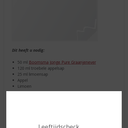
Dit heeft u nodig:
50 ml
Boomsma Jonge Pure Graanjenever
120 ml troebele appelsap
25 ml limoensap
Appel
Limoen
The making off:
Vul een longdrink glas met ijs en voeg de jenever met
het limoensap toe. Schenk vervolgens de troebele
appelsap erbij. Roer even door en garneer met een
schijfje appel of limoen.
Leeftijdscheck