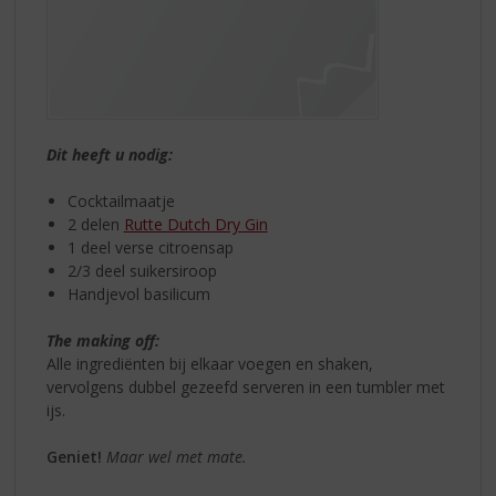
Dit heeft u nodig:
Cocktailmaatje
2 delen
Rutte Dutch Dry Gin
1 deel verse citroensap
2/3 deel suikersiroop
Handjevol basilicum
The making off:
Alle ingrediënten bij elkaar voegen en shaken,
vervolgens dubbel gezeefd serveren in een tumbler met
ijs.
Geniet!
Maar wel met mate.