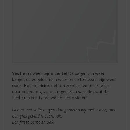
S
THE
p
AIR!
r
i
n
g
n
a
a
r
d
e
Yes het is weer bijna Lente!
De dagen zijn weer
n
langer, de vogels fluiten weer en de terrassen zijn weer
a
open! Hoe heerlijk is het om zonder een te dikke jas
v
naar buiten te gaan en te genieten van alles wat de
i
Lente u biedt. Laten we de Lente vieren!
g
a
Geniet met volle teugen dan genieten wij met u mee, met
t
een glas gevuld met smaak.
i
Een frisse Lente smaak!
e