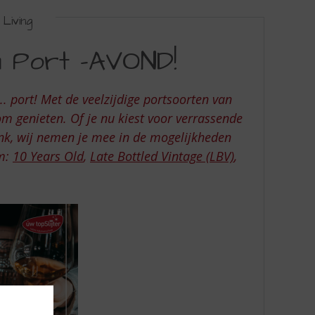
Living
m Port -AVOND!
. port! Met de veelzijdige portsoorten van
m genieten. Of je nu kiest voor verrassende
nk, wij nemen je mee in de mogelijkheden
em:
10 Years Old
,
Late Bottled Vintage (LBV)
,