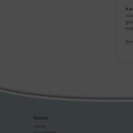
Kaa
Voo
ged
mat
Ben
Home
Home
Assortiment