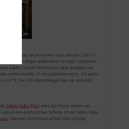
LBV
en serveer deze bij een zoet dessert. De 10
 Dit geeft een diepe amberkleur en rijke, complexe
oie balans tussen frisheid en rijpe smaken van
als crème brûlée of chocoladedesserts. De juiste
 14-16 °C. De LBV daarentegen kan op een wat
 de
Cálem Ruby Port
. Met zijn frisse tonen van
rt ook in een portcocktail. Schenk 50 ml Calem Ruby
onic
. Garneer eventueel af met een schijfje