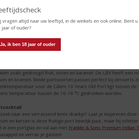
eeftijdscheck
j vragen altijd naar uw leeftijd, in de winkels en ook online. Bent u
 jaar of ouder?
Ja, ik ben 18 jaar of ouder
serts & Port
it een diner stijlvol af met een glas
Cálem 10 Years Old
of
Cálem 
rs Old is een blend die gemiddeld tien jaar op vat heeft gerijpt.
ken zoals gedroogd fruit, noten en karamel. De LBV heeft een mo
sen en bramen. Beide portsoorten passen perfect bij desserts zo
enktemperatuur voor de Cálem 10 Years Old Port ligt tussen de
ere temperatuur tussen de 16-18 °C gedronken worden.
tcocktail
zoek naar een verrassend lente drankje? Laat je inspireren door
sen en kersen is deze fruitige port heerlijk puur, maar hij schitte
t in een portglas en vul aan met
Franklin & Sons Premium Indian T
aasappel en verras je gasten!