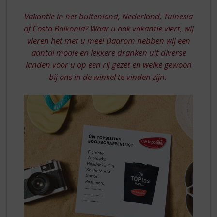
S
VAKANTIE
p
Vakantie in het buitenland, Nederland, Tuinesia
EN
r
of Costa Balkonia? Waar u ook vakantie viert, wij
NEMEN
i
vieren het met u mee! Daarom hebben wij een
n
MEE?
aantal mooie en lekkere dranken uit diverse
g
n
landen voor u op een rij gezet en welke gewoon
a
bij ons in de winkel te vinden zijn.
a
r
d
e
n
a
v
i
g
a
t
i
e