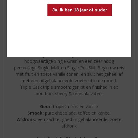
Ja, ik ben 18 jaar of ouder
The Busker
Een buitengewone blend gemaakt met een zeer
hoogwaardige Single Grain en een zeer hoog
percentage Single Malt en Single Pot Still. Begin uw reis
met fruit en zoete vanille-tonen, en sluit het geheel af
met een uitgebalanceerde zoetheid in de mond.
Triple Cask triple smooth: gerijpt en finished in ex
bourbon, sherry & marsala vaten.
Geur:
tropisch fruit en vanille
Smaak:
pure chocolade, toffee en kaneel
Afdronk:
een zachte, goed uitgebalanceerde, zoete
afdronk