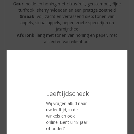
Geur:
heide en honing met citrusfruit, gerstemout, fijne
turfrook, sherryinvloeden en een prettige zoetheid
Smaak:
vol, zacht en verrassend diep; tonen van
appels, sinaasappels, peper, zoete specerijen en
jasmijnthee
Afdronk:
lang met tonen van honing en peper, met
accenten van eikenhout
The Busker | Ierland
De Royal Oak Distillery is een distilleerderij van
wereldklasse die handgemaakte Ierse whiskey
produceert, gelegen op een 18e-eeuws landgoed in de
regio Ancient East. Het is één van de grootste
operationele whiskeydistilleerderijen van Ierland.
Leeftijdscheck
Wij vragen altijd naar
uw leeftijd, in de
winkels en ook
online. Bent u 18 jaar
of ouder?