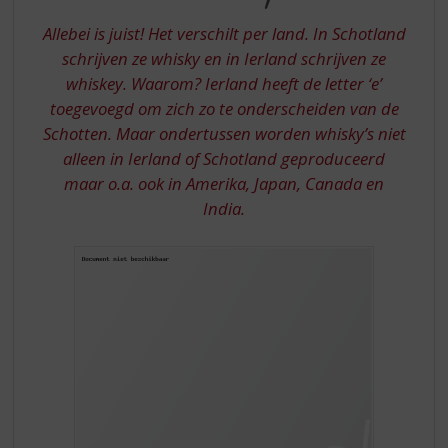
S
OF
p
Allebei is juist! Het verschilt per land. In Schotland
WHISKEY?
r
schrijven ze whisky en in Ierland schrijven ze
i
whiskey. Waarom? Ierland heeft de letter ‘e’
n
toegevoegd om zich zo te onderscheiden van de
g
n
Schotten. Maar ondertussen worden whisky’s niet
a
alleen in Ierland of Schotland geproduceerd
a
maar o.a. ook in Amerika, Japan, Canada en
r
India.
d
e
n
a
v
i
g
a
t
i
e