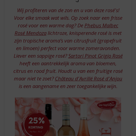
S
ROSE
p
Wij profiteren van de zon en u van deze rosé's!
WIJNEN
r
Voor elke smaak wat wils. Op zoek naar een frisse
i
rosé voor een warme dag? De
Phebus Malbec
n
Rosé Mendoza
lichtroze, knisperende rosé is met
g
n
zijn tropische aroma’s van citrusfruit (grapefruit
a
en limoen) perfect voor warme zomeravonden.
a
Liever een sappige rosé?
Sartori Pinot Grigio Rosé
r
heeft een aantrekkelijk aroma van bloemen,
d
citrus en rood fruit. Houdt u van een fruitige rosé
e
n
maar niet te zoet?
Château d'Avrillé Rosé d'Anjou
a
is een aangename en zeer toegankelijke wijn.
v
i
g
a
t
i
e