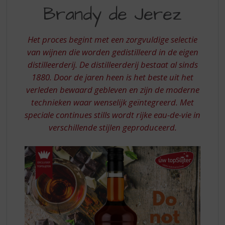
S
III
Brandy de Jerez
p
SOLERA
r
RESERVA
i
Het proces begint met een zorgvuldige selectie
n
BRANDY
van wijnen die worden gedistilleerd in de eigen
g
distilleerderij. De distilleerderij bestaat al sinds
DE
n
a
1880. Door de jaren heen is het beste uit het
JEREZ
a
verleden bewaard gebleven en zijn de moderne
r
technieken waar wenselijk geïntegreerd. Met
d
speciale continues stills wordt rijke eau-de-vie in
e
verschillende stijlen geproduceerd.
n
a
v
i
g
a
t
i
e