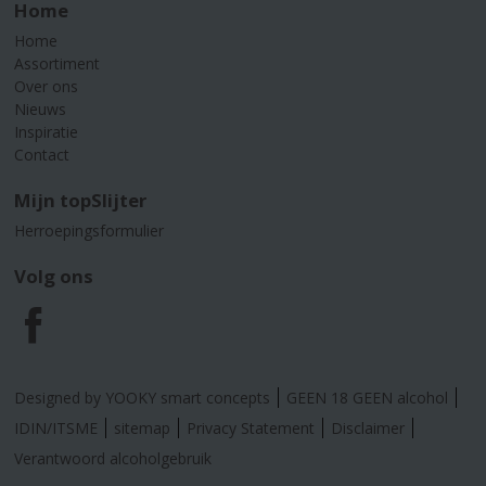
Home
Home
Assortiment
Over ons
Nieuws
Inspiratie
Contact
Mijn topSlijter
Herroepingsformulier
Volg ons
F
a
Designed by YOOKY smart concepts
GEEN 18 GEEN alcohol
c
IDIN/ITSME
sitemap
Privacy Statement
Disclaimer
Verantwoord alcoholgebruik