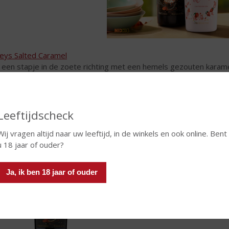
leys Salted Caramel
 een stapje in de zoete richting met een hemels gezouten karam
 fluwelen Baileys Original Irish Cream, een snufje zout en andere
 druppeltje of twee doet desserts en cakes tot hun recht komen, o
oon over ijs schenken. Ga lekker zitten en geniet.
Leeftijdscheck
Wij vragen altijd naar uw leeftijd, in de winkels en ook online. Bent
u 18 jaar of ouder?
Ja, ik ben 18 jaar of ouder