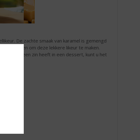
ellikeur. De zachte smaak van karamel is gemengd
 ingrediënten om deze lekkere likeur te maken.
f, als u geen zin heeft in een dessert, kunt u het