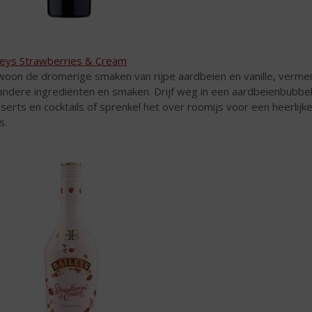
leys Strawberries & Cream
oon de dromerige smaken van rijpe aardbeien en vanille, vermeng
andere ingrediënten en smaken. Drijf weg in een aardbeienbubbel 
serts en cocktails of sprenkel het over roomijs voor een heerlijk
s.