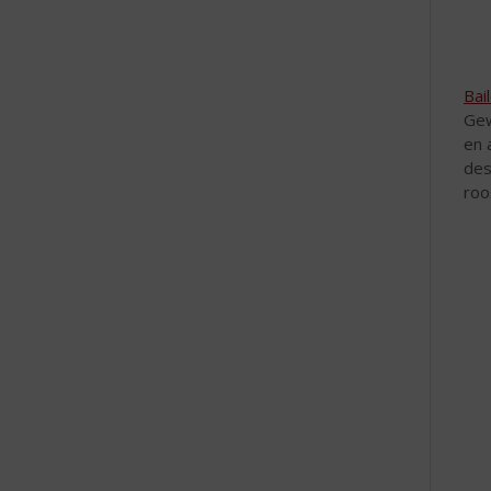
Bai
Gew
en 
des
roo