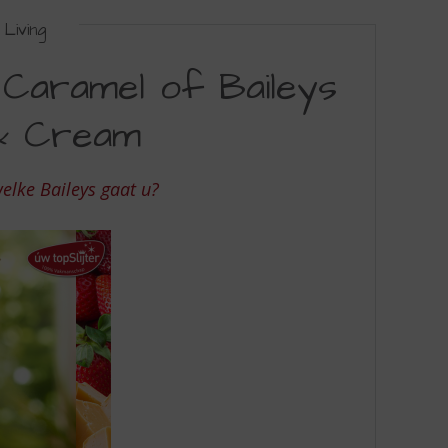
Living
 Caramel of Baileys
& Cream
welke Baileys gaat u?