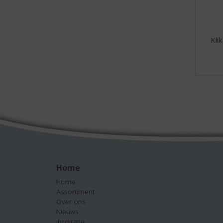
Kli
Home
Home
Assortiment
Over ons
Nieuws
Inspiratie