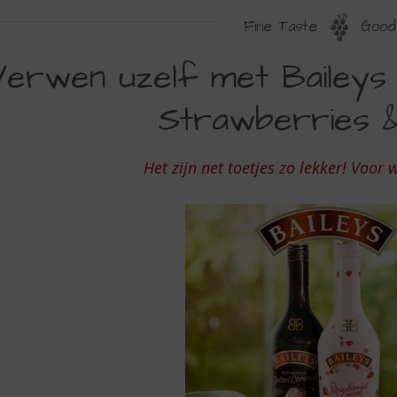
Fine Taste
Good 
ERWEN
Verwen uzelf met Baileys
ZELF
Strawberries 
ET
AILEYS
Het zijn net toetjes zo lekker! Voor 
TRAWBERRIES
REAM
F
AILEYS
ARAMEL