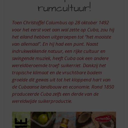
S
EILAND,
rumcultuur!
p
DE
r
PERFECTE
i
Toen Christoffel Columbus op 28 oktober 1492
n
RUMCULTUUR!
voor het eerst voet aan wal zette op Cuba, zou hij
g
het eiland hebben uitgeroepen tot “het mooiste
n
a
van allemaal”. En hij had een punt. Naast
a
indrukwekkende natuur, een rijke cultuur en
r
swingende muziek, heeft Cuba ook een andere
d
wereldberoemde troef: suikerriet. Dankzij het
e
tropische klimaat en de vruchtbare bodem
n
a
groeide dit gewas uit tot het kloppend hart van
v
de Cubaanse landbouw en economie. Rond 1850
i
produceerde Cuba zelfs een derde van de
g
wereldwijde suikerproductie.
a
t
i
e