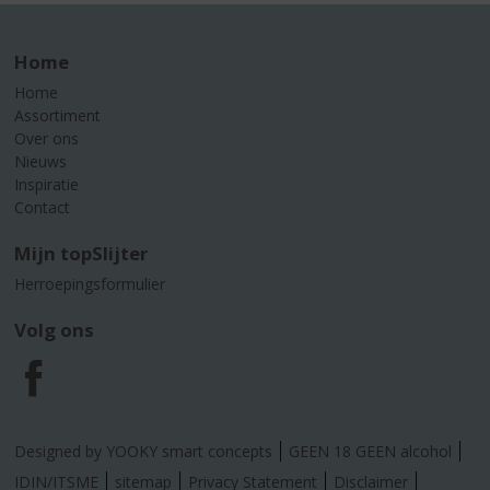
Home
Home
Assortiment
Over ons
Nieuws
Inspiratie
Contact
Mijn topSlijter
Herroepingsformulier
Volg ons
F
a
Designed by YOOKY smart concepts
GEEN 18 GEEN alcohol
c
IDIN/ITSME
sitemap
Privacy Statement
Disclaimer