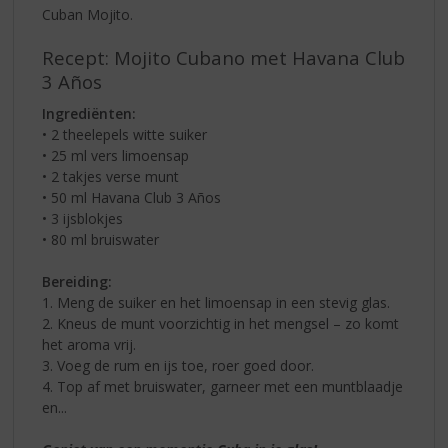
Cuban Mojito.
Recept: Mojito Cubano met Havana Club
3 Años
Ingrediënten:
• 2 theelepels witte suiker
• 25 ml vers limoensap
• 2 takjes verse munt
• 50 ml Havana Club 3 Años
• 3 ijsblokjes
• 80 ml bruiswater
Bereiding:
1. Meng de suiker en het limoensap in een stevig glas.
2. Kneus de munt voorzichtig in het mengsel – zo komt
het aroma vrij.
3. Voeg de rum en ijs toe, roer goed door.
4. Top af met bruiswater, garneer met een muntblaadje
en...