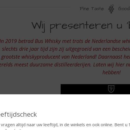
Fine Taste
Good 
IJ
Wij presenteren u ‘
RESENTEREN
In 2019 betrad Bus Whisky met trots de Nederlandse whis
US
slechts drie jaar tijd zijn zij uitgegroeid van een besch
HISKY
grootste whiskyproducent van Nederland! Daarnaast hebb
relds meest duurzame distilleerderijen. Laten wij hier nu
hebben!
eftijdscheck
 vragen altijd naar uw leeftijd, in de winkels en ook online. Bent u 