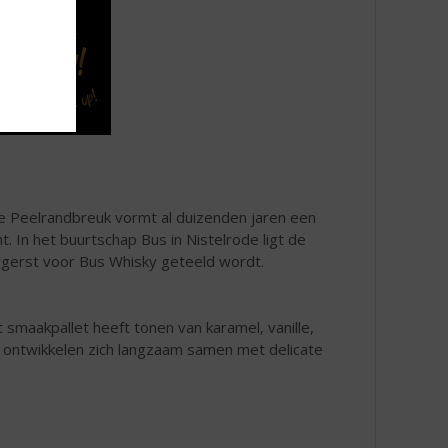
De Peelrandbreuk vormt al duizenden jaren een
. In het buurtschap Bus in Nistelrode ligt de
wgerst voor Bus Whisky geteeld wordt.
smaakpallet heeft tonen van karamel, vanille,
 ontwikkelen zich langzaam samen met delicate