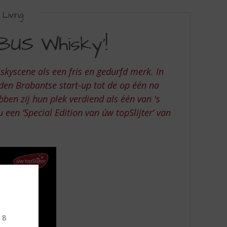
Living
BUS Whisky’!
kyscene als een fris en gedurfd merk. In
eiden Brabantse start-up tot de op één na
en zij hun plek verdiend als één van 's
 een ‘Special Edition van úw topSlijter’ van
18