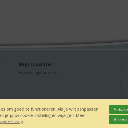
Mijn topSlijter
Herroepingsformulier
es om goed te functioneren. Als je wilt aanpassen
Schakel
 je jouw cookie-instellingen wijzigen. Meer
GEEN 18 GEEN alcohol
IDIN/ITSME
sitemap
Privacy Statement
Dis
Alleen 
cyverklaring
.