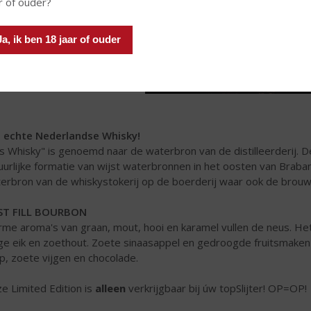
r of ouder?
Ja, ik ben 18 jaar of ouder
 echte Nederlandse Whisky!
s Whisky" is genoemd naar de waterbron van de distilleerderij. 
uurlijke formatie van wijst waterbronnen in het oosten van Brabant
erbron van de whiskystokerij op de boerderij waar ook de brou
ST FILL BOURBON
me aroma's van graan, mout, hooi en karamel vullen de neus. Het 
ge eik en zoethout. Zoete sinaasappel en gedroogde fruitsmaken
p, zoete vijgen en chocolade.
e Limited Edition is
alleen
verkrijgbaar bij úw topSlijter! OP=OP!