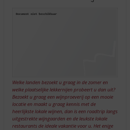
S
DOOR
p
FRANKRIJK
r
i
n
g
n
a
a
r
d
e
n
a
Welke landen bezoekt u graag in de zomer en
v
welke plaatselijke lekkernijen probeert u dan uit?
i
Bezoekt u graag een wijnproeverij op een mooie
g
locatie en maakt u graag kennis met de
a
t
heerlijkste lokale wijnen, dan is een roadtrip langs
i
uitgestrekte wijngaarden en de leukste lokale
e
restaurants de ideale vakantie voor u. Het enige