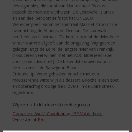
des vignobles, die loopt van Nantes naar Blois en
bezoek de mooiste wijnhuizen. De Loirevallei is uniek
en een deel behoort zelfs tot het UNESCO
Werelderfgoed. Vanaf het Centraal Massief stroomt de
rivier richting de Atlantische Oceaan. De Loirevallei
heeft een zacht klimaat. Dit komt doordat de rivier in de
winter warmte afgeeft aan de omgeving. Wijngaarden
gelegen langs de Loire, de langste rivier van Frankrijk,
produceren veel wijnen met het AOC-label (een label
voor productkwaliteit). De bekendste druivensoort uit
deze streek is de Sauvignon Blanc.
Culinaire tip: Verse gebakken brioche met een
mousserende witte wijn als dessert. Brioche is een zoet
en boterachtig broodje die u overal in de Loire streek
tegenkomt.
Wijnen uit dit deze streek zijn o.a.:
Domaine d'Avrillé Chardonnay, IGP Val de Loire
Veuve Amiot Brut