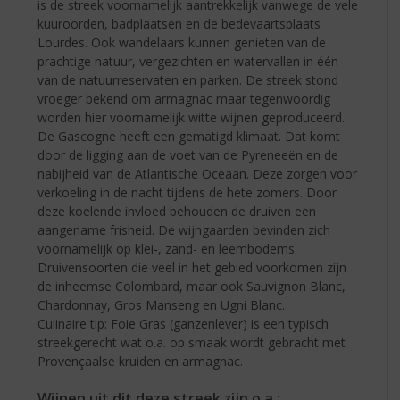
is de streek voornamelijk aantrekkelijk vanwege de vele
kuuroorden, badplaatsen en de bedevaartsplaats
Lourdes. Ook wandelaars kunnen genieten van de
prachtige natuur, vergezichten en watervallen in één
van de natuurreservaten en parken. De streek stond
vroeger bekend om armagnac maar tegenwoordig
worden hier voornamelijk witte wijnen geproduceerd.
De Gascogne heeft een gematigd klimaat. Dat komt
door de ligging aan de voet van de Pyreneeën en de
nabijheid van de Atlantische Oceaan. Deze zorgen voor
verkoeling in de nacht tijdens de hete zomers. Door
deze koelende invloed behouden de druiven een
aangename frisheid. De wijngaarden bevinden zich
voornamelijk op klei-, zand- en leembodems.
Druivensoorten die veel in het gebied voorkomen zijn
de inheemse Colombard, maar ook Sauvignon Blanc,
Chardonnay, Gros Manseng en Ugni Blanc.
Culinaire tip: Foie Gras (ganzenlever) is een typisch
streekgerecht wat o.a. op smaak wordt gebracht met
Provençaalse kruiden en armagnac.
Wijnen uit dit deze streek zijn o.a.: