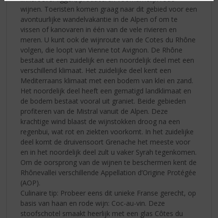
wijnen. Toeristen komen graag naar dit gebied voor een
avontuurlijke wandelvakantie in de Alpen of om te
vissen of kanovaren in één van de vele rivieren en
meren. U kunt ook de wijnroute van de Cotes du Rhône
volgen, die loopt van Vienne tot Avignon. De Rhône
bestaat uit een zuidelijk en een noordelijk deel met een
verschillend klimaat. Het zuidelijke deel kent een
Mediterraans klimaat met een bodem van klei en zand.
Het noordelijk deel heeft een gematigd landklimaat en
de bodem bestaat vooral uit graniet. Beide gebieden
profiteren van de Mistral vanuit de Alpen. Deze
krachtige wind blaast de wijnstokken droog na een
regenbui, wat rot en ziekten voorkomt. In het zuidelijke
deel komt de druivensoort Grenache het meeste voor
en in het noordelijk deel zult u vaker Syrah tegenkomen.
Om de oorsprong van de wijnen te beschermen kent de
Rhônevallei verschillende Appellation d’Origine Protégée
(AOP).
Culinaire tip: Probeer eens dit unieke Franse gerecht, op
basis van haan en rode wijn: Coc-au-vin. Deze
stoofschotel smaakt heerlijk met een glas Côtes du