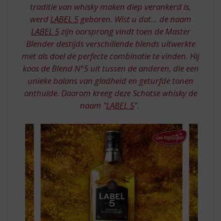
S
LABEL
traditie van whisky maken diep verankerd is,
p
5
werd
LABEL 5
geboren. Wist u dat… de naam
r
LABEL 5
zijn oorsprong vindt toen de Master
i
n
Blender destijds verschillende blends uitwerkte
g
met als doel de perfecte combinatie te vinden. Hij
n
koos de Blend N°5 uit tussen de anderen, die een
a
unieke balans van gladheid en geturfde tonen
a
onthulde. Daarom kreeg deze Schotse whisky de
r
naam "
LABEL 5
".
d
e
n
a
v
i
g
a
t
i
e