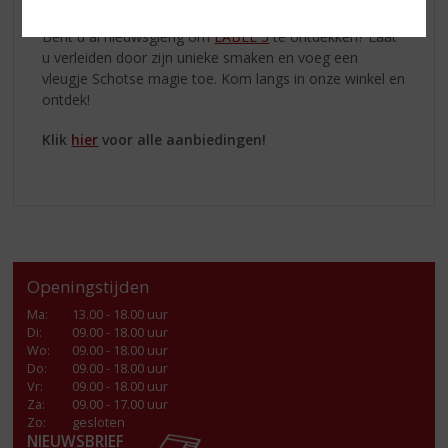
Bent u al nieuwsgierig om
LABEL 5
te ontdekken? Laat
u verleiden door zijn unieke smaken en voeg een
vleugje Schotse magie toe. Kom langs in onze winkel en
ontdek!
Klik
hier
voor alle aanbiedingen!
Openingstijden
Ma
:
13.00 - 18.00 uur
Di
:
09.00 - 18.00 uur
Wo
:
09.00 - 18.00 uur
Do
:
09.00 - 18.00 uur
Vr
:
09.00 - 18.00 uur
Za
:
09.00 - 17.00 uur
Zo:
gesloten
NIEUWSBRIEF