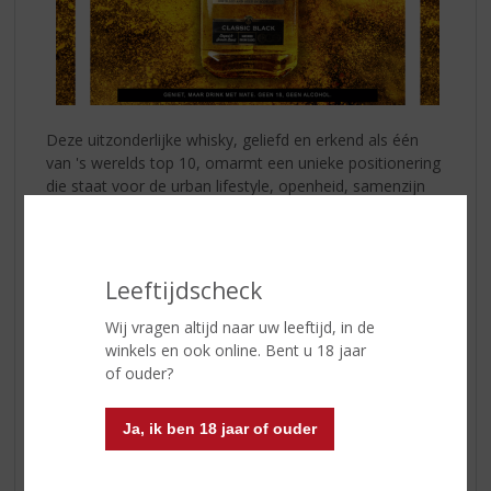
Deze uitzonderlijke whisky, geliefd en erkend als één
van 's werelds top 10, omarmt een unieke positionering
die staat voor de urban lifestyle, openheid, samenzijn
en 'The power of 5'. Het combineert zorgvuldig
geselecteerde malt- en graanwhisky's tot een zachte,
subtiel geturfde blend. Met talrijke prijzen op
internationale spiritscompetities, biedt
LABEL 5
een
Leeftijdscheck
verfijnde balans van rokerige tonen en delicate
zoetheid.
Wij vragen altijd naar uw leeftijd, in de
winkels en ook online. Bent u 18 jaar
De iconische Classic Black is een elegante Schotse
of ouder?
whisky, geblend uit een selectie van de beste
ingrediënten. Zijn houtachtige- en vanilletonen met
Ja, ik ben 18 jaar of ouder
subtiele turfinvloeden vormen de perfecte combinatie
voor deze heerlijk gebalanceerde en zachte Schotse
whisky.