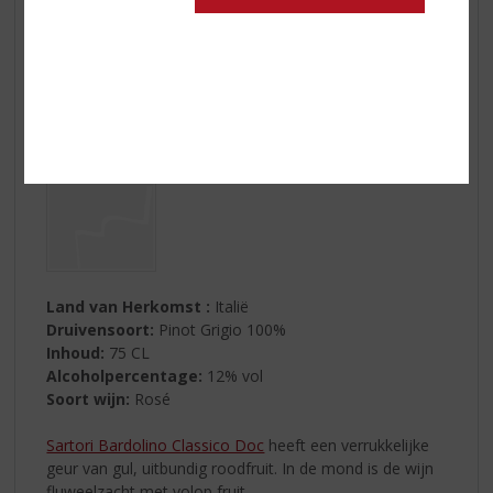
Land van Herkomst :
Italië
Druivensoort:
Pinot Grigio 100%
Inhoud:
75 CL
Alcoholpercentage:
12% vol
Soort wijn:
Rosé
Sartori Bardolino Classico Doc
heeft een verrukkelijke
geur van gul, uitbundig roodfruit. In de mond is de wijn
fluweelzacht met volop fruit.