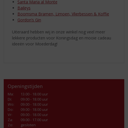
Santa Maria al Monte
Baileys
Boomsma Bramen, Limoen, Vlierbessen & Koffie
Gordon’s Gin
Uiteraard hebben wij in onze winkel nog veel meer
lekkere producten voor Koningsdag en mooie cadeau
ideeën voor Moederdag!
Openingstijden
Ma
:
13.00 - 18.00 uur
Di
:
09.00 - 18.00 uur
Wo
:
09.00 - 18.00 uur
Do
:
09.00 - 18.00 uur
Vr
:
09.00 - 18.00 uur
Za
:
09.00 - 17.00 uur
Zo:
gesloten