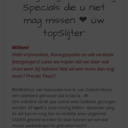
S
Specials die u niet
DIE
p
r
U
mag missen ❤ úw
i
NIET
n
topSlijter
MAG
g
n
MISSEN
a
Willem!
❤
a
Hallo vrijmarkten, Koningsspelen en alle verklede
r
ÚW
d
feestgangers! Laten we hopen dat we daar ook
TOPSLIJTER
e
mooi weer bij hebben! Wat wil een mens dan nog
n
meer? Precies ‘Feest’!
a
v
🎼Wilhelmus van Nassouwe ben ik, van Duitsen bloed,
i
den vaderland getrouwe lala la lala la….🎼
g
Ons volkslied zal dit jaar overal weer luidkeels gezongen
a
worden.
27 april
is onze koning Willem- Alexander jarig,
t
en dat kan en mag dan nu eindelijk weer uitgebreid
i
SAMEN gevierd worden! En daar kunnen we wel wat
e
mooie aanbiedingen bij gebruiken toch?!