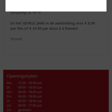
ratatouille, gegrilde vis en als aperitief voor een
ontspannen moment in goed gezelschap.
Serveertip: 8–10 °C
En het GEHELE JAAR in de aanbieding voor € 6.99
per fles of € 34.99 per doos á 6 flessen!
Proost!
Openingstijden
Ma
:
13.00 - 18.00 uur
Di
:
09.00 - 18.00 uur
Wo
:
09.00 - 18.00 uur
Do
:
09.00 - 18.00 uur
Vr
:
09.00 - 18.00 uur
Za
:
09.00 - 17.00 uur
Zo:
gesloten