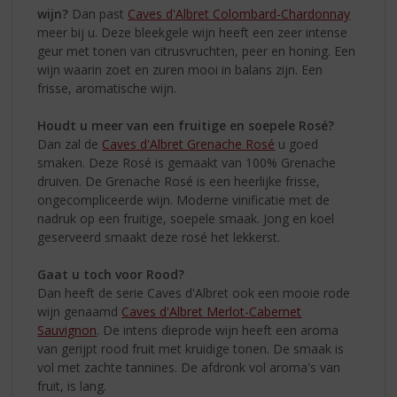
wijn?
Dan past
Caves d'Albret Colombard-Chardonnay
meer bij u. Deze bleekgele wijn heeft een zeer intense
geur met tonen van citrusvruchten, peer en honing. Een
wijn waarin zoet en zuren mooi in balans zijn. Een
frisse, aromatische wijn.
Houdt u meer van een fruitige en soepele Rosé?
Dan zal de
Caves d'Albret Grenache Rosé
u goed
smaken. Deze Rosé is gemaakt van 100% Grenache
druiven. De Grenache Rosé is een heerlijke frisse,
ongecompliceerde wijn. Moderne vinificatie met de
nadruk op een fruitige, soepele smaak. Jong en koel
geserveerd smaakt deze rosé het lekkerst.
Gaat u toch voor Rood?
Dan heeft de serie Caves d'Albret ook een mooie rode
wijn genaamd
Caves d'Albret Merlot-Cabernet
Sauvignon
. De intens dieprode wijn heeft een aroma
van gerijpt rood fruit met kruidige tonen. De smaak is
vol met zachte tannines. De afdronk vol aroma's van
fruit, is lang.