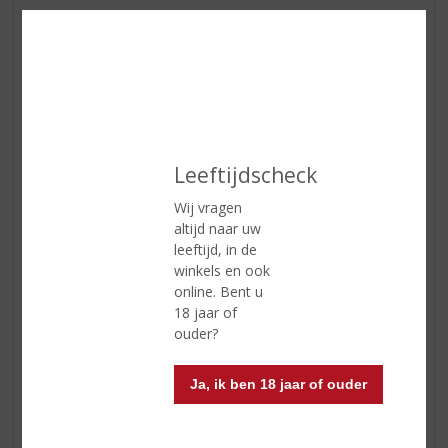
Cocktail!
Wie houdt er niet van? Leuk om te maken en lekker om
te drinken. Zo ook de Tanqueray Blackcurrant Royale
Violet Cocktail.
De smaak zal u verrassen!
Leeftijdscheck
Wij vragen
altijd naar uw
leeftijd, in de
winkels en ook
online. Bent u
18 jaar of
ouder?
Ja, ik ben 18 jaar of ouder