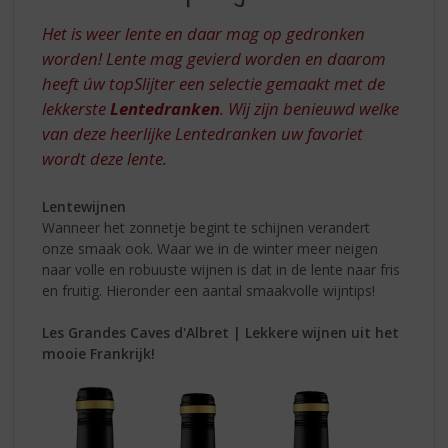
S
TOPSLIJTER
p
Het is weer lente en daar mag op gedronken
r
worden! Lente mag gevierd worden en daarom
i
heeft úw topSlijter een selectie gemaakt met de
n
lekkerste
Lentedranken
. Wij zijn benieuwd welke
g
n
van deze heerlijke Lentedranken uw favoriet
a
wordt deze lente.
a
r
Lentewijnen
d
Wanneer het zonnetje begint te schijnen verandert
e
onze smaak ook. Waar we in de winter meer neigen
n
naar volle en robuuste wijnen is dat in de lente naar fris
a
en fruitig. Hieronder een aantal smaakvolle wijntips!
v
i
Les Grandes Caves d'Albret | Lekkere wijnen uit het
g
mooie Frankrijk!
a
t
i
e