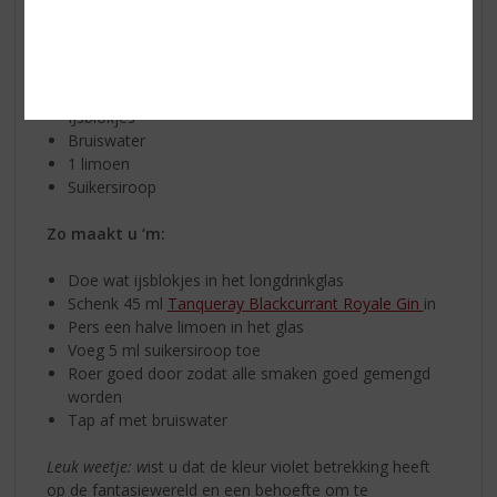
Dit heeft u nodig voor de cocktail:
Longdrinkglas
Tanqueray Blackcurrant Royale Gin
IJsblokjes
Bruiswater
1 limoen
Suikersiroop
Zo maakt u ‘m:
Doe wat ijsblokjes in het longdrinkglas
Schenk 45 ml
Tanqueray Blackcurrant Royale Gin
in
Pers een halve limoen in het glas
Voeg 5 ml suikersiroop toe
Roer goed door zodat alle smaken goed gemengd
worden
Tap af met bruiswater
Leuk weetje: w
ist u dat de kleur violet betrekking heeft
op de fantasiewereld en een behoefte om te